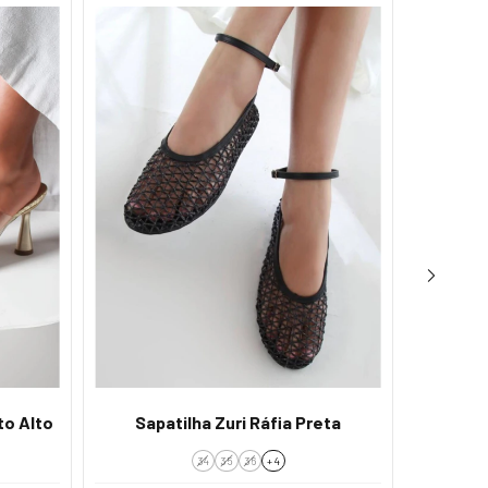
to Alto
Sapatilha Zuri Ráfia Preta
Papete
34
35
36
+ 4