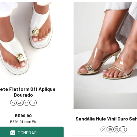
ete Flatform Off Aplique
Dourado
34
35
36
+ 3
R$99,90
Sandália Mule Vinil Ouro Sal
R$94,91
com
Pix
34
35
36
+ 3
COMPRAR