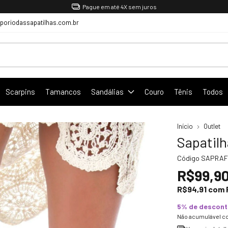
Pague em até 4X sem juros
oriodassapatilhas.com.br
Scarpins
Tamancos
Sandálias
Couro
Tênis
Todos
Início
Outlet
Sapatilh
Código
SAPRAF
R$99,9
R$94,91
com
5% de descon
Não acumulável c