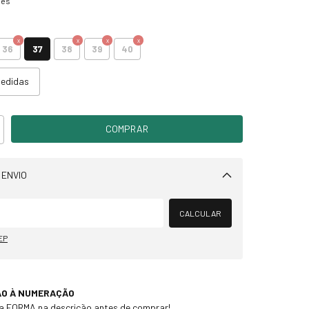
hes
37
36
38
39
40
medidas
 ENVIO
Alterar CEP
CALCULAR
EP
ÃO À NUMERAÇÃO
 a FORMA na descrição antes de comprar!