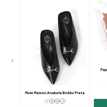
Pap
ão Marrom
Mule Maison Anabela Bridão Preta
34
35
36
+ 3