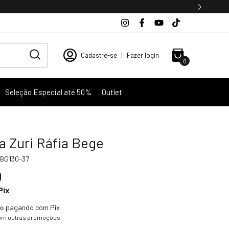
Cadastre-se
|
Fazer login
0
Seleção Especial até 50%
Outlet
a Zuri Ráfia Bege
BG130-37
0
Pix
to
pagando com Pix
om outras promoções