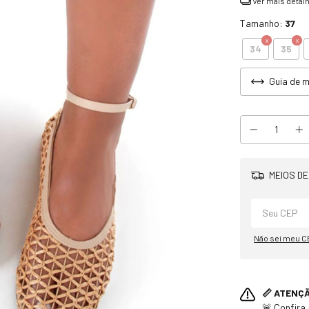
Ver mais detal
Tamanho:
37
34
35
Guia de 
MEIOS DE
Não sei meu C
📏 ATENÇ
🚨 Confira