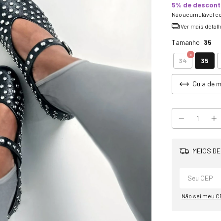
5% de descon
Não acumulável c
Ver mais detal
Tamanho:
35
35
34
Guia de 
MEIOS DE
Não sei meu C