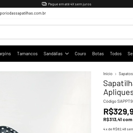
Pague em até 4X sem juros
oriodassapatilhas.com.br
arpins
Tamancos
Sandálias
Couro
Botas
Todos
Se
Início
Sapatos
Sapatil
Aplique
Código
SAPPT9
R$329,
R$313,41
com
4
x de
R$82,48
sem