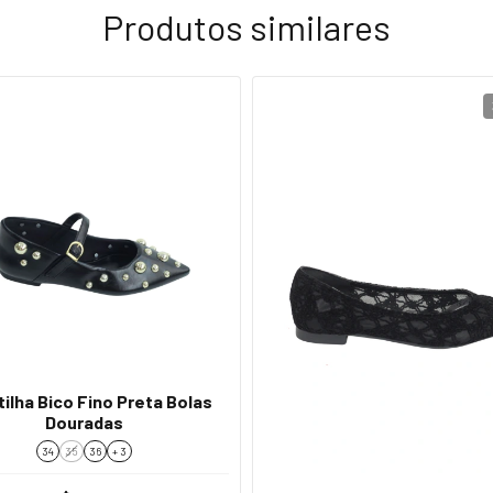
Produtos similares
ilha Bico Fino Preta Bolas
Douradas
34
35
36
+ 3