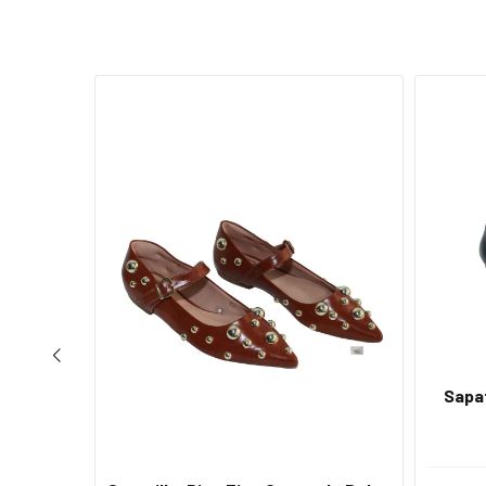
24
%
OFF
Sapat