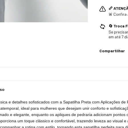
📏 ATENÇ
🚨 Confira
🔄 Troca F
Se precisar
em até 7 d
Compartilhar
sso
ssica e detalhes sofisticados com a Sapatilha Preta com Aplicações d
temporal, ideal para mulheres que desejam unir conforto e sofisticaçã
nado e elegante, enquanto os apliques de pedraria adicionam pontos d
porciona um toque clássico e confortável, trazendo leveza ao visual 
 acompanhar a rotina com estilo, tornando esta sapatilha perfeita par