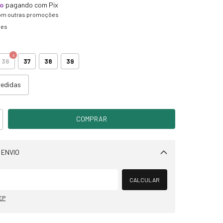
to
pagando com Pix
om outras promoções
hes
36
37
38
39
medidas
 ENVIO
Alterar CEP
CALCULAR
EP