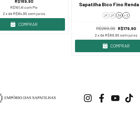
R$169,90
Sapatilha Bico Fino Renda
R$161,41
com
Pix
2
x de
R$84,95
sem juros
34
35
36
+ 3
COMPRAR
R$269,90
R$179,90
2
x de
R$89,95
sem juros
COMPRAR