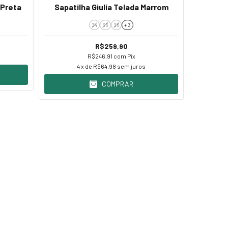
 Preta
Sapatilha Giulia Telada Marrom
Sapatil
34
35
36
+ 3
R$259,90
R$246,91
com
Pix
4
x de
R$64,98
sem juros
COMPRAR