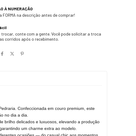
ÃO À NUMERAÇÃO
 a FORMA na descrição antes de comprar!
ácil
 trocar, conte com a gente. Você pode solicitar a troca
ias corridos após o recebimento.
e Pedraria. Confeccionada em couro premium, este
o no dia a dia.
e brilho delicados e luxuosos, elevando a produção
e garantindo um charme extra ao modelo.
a diferentes ocasiões — do casual chic aos momentos