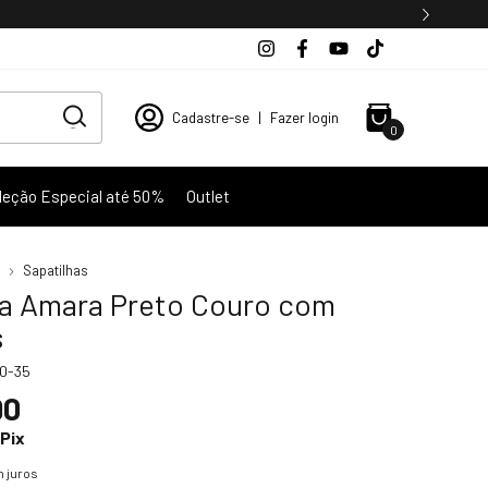
Cadastre-se
|
Fazer login
0
leção Especial até 50%
Outlet
Sapatilhas
ha Amara Preto Couro com
s
0-35
90
Pix
 juros