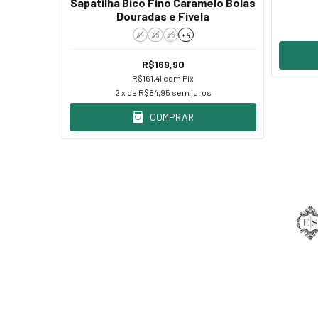
Sapatilha Bico Fino Caramelo Bolas
da Vinho
Douradas e Fivela
34
35
36
+ 4
R$169,90
R$161,41
com
Pix
s
2
x de
R$84,95
sem juros
COMPRAR