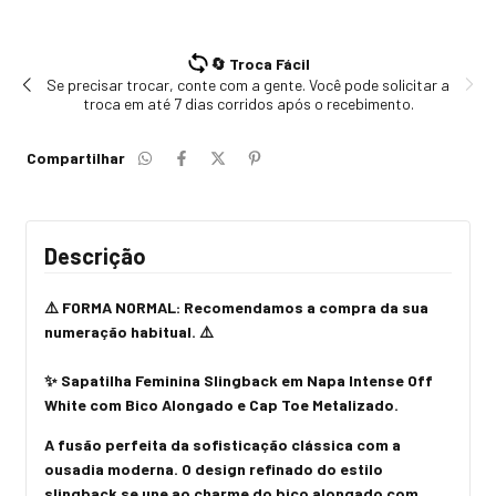
🔄 Troca Fácil
Se precisar trocar, conte com a gente. Você pode solicitar a
troca em até 7 dias corridos após o recebimento.
Compartilhar
Descrição
⚠️ FORMA NORMAL: R
ecomendamos a compra da sua
numeração habitual. ⚠️
✨ Sapatilha Feminina Slingback em Napa Intense Off
White com Bico Alongado e Cap Toe Metalizado.
A fusão perfeita da sofisticação clássica com a
ousadia moderna. O design refinado do estilo
slingback se une ao charme do bico alongado com