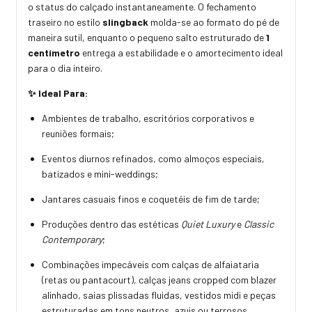
o status do calçado instantaneamente. O fechamento
traseiro no estilo
slingback
molda-se ao formato do pé de
maneira sutil, enquanto o pequeno salto estruturado de
1
centímetro
entrega a estabilidade e o amortecimento ideal
para o dia inteiro.
✨ Ideal Para:
Ambientes de trabalho, escritórios corporativos e
reuniões formais;
Eventos diurnos refinados, como almoços especiais,
batizados e mini-weddings;
Jantares casuais finos e coquetéis de fim de tarde;
Produções dentro das estéticas
Quiet Luxury
e
Classic
Contemporary
;
Combinações impecáveis com calças de alfaiataria
(retas ou pantacourt), calças jeans cropped com blazer
alinhado, saias plissadas fluidas, vestidos midi e peças
estruturadas em tons neutros, azuis ou terrosos.