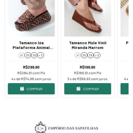
Tamanco Iza
Tamanco Mule Vinil
Pap
Plataforma Animal
Miranda Marrom
Print
34
35
36
+ 3
34
35
36
+ 3
R$299,90
R$199,90
R$284,91
com
Pix
R$189,91
com
Pix
R
4
x de
R$74,98
sem juros
3
x de
R$66,63
sem juros
4
x d
COMPRAR
COMPRAR