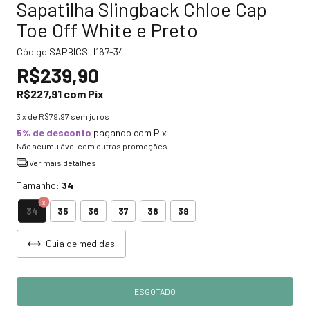
Sapatilha Slingback Chloe Cap
Toe Off White e Preto
Código
SAPBICSLI167-34
R$239,90
R$227,91
com
Pix
3
x de
R$79,97
sem juros
5% de desconto
pagando com Pix
Não acumulável com outras promoções
Ver mais detalhes
Tamanho:
34
34
35
36
37
38
39
Guia de medidas