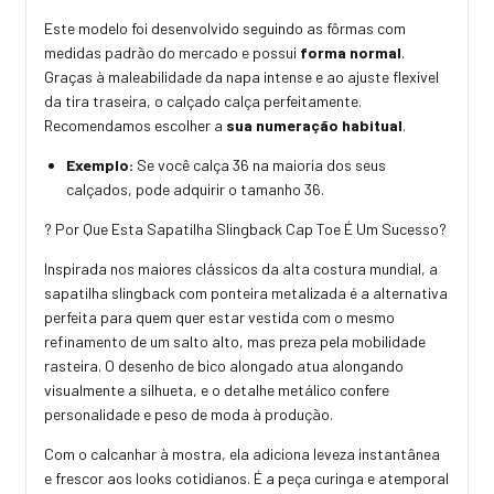
Este modelo foi desenvolvido seguindo as fôrmas com
medidas padrão do mercado e possui
forma normal
.
Graças à maleabilidade da napa intense e ao ajuste flexível
da tira traseira, o calçado calça perfeitamente.
Recomendamos escolher a
sua numeração habitual
.
Exemplo:
Se você calça 36 na maioria dos seus
calçados, pode adquirir o tamanho 36.
? Por Que Esta Sapatilha Slingback Cap Toe É Um Sucesso?
Inspirada nos maiores clássicos da alta costura mundial, a
sapatilha slingback com ponteira metalizada é a alternativa
perfeita para quem quer estar vestida com o mesmo
refinamento de um salto alto, mas preza pela mobilidade
rasteira. O desenho de bico alongado atua alongando
visualmente a silhueta, e o detalhe metálico confere
personalidade e peso de moda à produção.
Com o calcanhar à mostra, ela adiciona leveza instantânea
e frescor aos looks cotidianos. É a peça curinga e atemporal