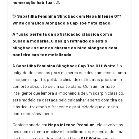
numeração habitual. ⚠️
✨ Sapatilha Feminina Slingback em Napa Intense Off
White com Bico Alongado e Cap Toe Metalizado.
A fusão perfeita da sofisticação clássica com a
ousadia moderna. O design refinado do estilo
slingback se une ao charme do bico alongado com
ponteira cap toe metalizada.
A
Sapatilha Feminina Slingback Cap Toe Off White
é o
calçado dos sonhos para mulheres que desejam manter uma
imagem elegante, polida e cheia de estilo, mas priorizam o
conforto absoluto de um salto plano. Com um formato
inteligente que lembra a imponência de um scarpin clássico,
este modelo se destaca pelo calcanhar aberto com tira de
elástico, trazendo o frescor e a praticidade que a rotina
contemporânea pede.
Confeccionada em
Napa Intense Premium
, ela envolve os
pés com extrema maciez e flexibilidade, apresentando uma
textura lisa de padrão nobre. O tom
Off White
confere