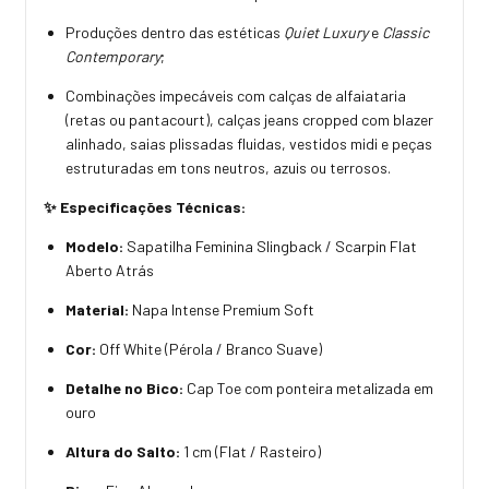
Produções dentro das estéticas
Quiet Luxury
e
Classic
Contemporary
;
Combinações impecáveis com calças de alfaiataria
(retas ou pantacourt), calças jeans cropped com blazer
alinhado, saias plissadas fluidas, vestidos midi e peças
estruturadas em tons neutros, azuis ou terrosos.
✨ Especificações Técnicas:
Modelo:
Sapatilha Feminina Slingback / Scarpin Flat
Aberto Atrás
Material:
Napa Intense Premium Soft
Cor:
Off White (Pérola / Branco Suave)
Detalhe no Bico:
Cap Toe com ponteira metalizada em
ouro
Altura do Salto:
1 cm (Flat / Rasteiro)