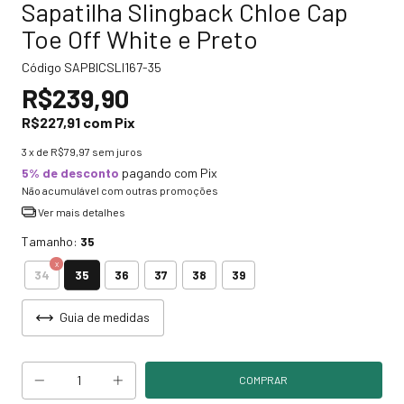
Sapatilha Slingback Chloe Cap
Toe Off White e Preto
Código
SAPBICSLI167-35
R$239,90
R$227,91
com
Pix
3
x de
R$79,97
sem juros
5% de desconto
pagando com Pix
Não acumulável com outras promoções
Ver mais detalhes
Tamanho:
35
35
34
36
37
38
39
Guia de medidas