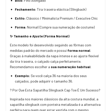
Bico:
Fino Alongado
Fechamento:
Tira traseira elástica (Slingback)
Estilo:
Clássico / Minimalista Premium / Executive Chic
Forma:
Normal (Compre sua numeração de costume)
✨ Tamanho e Ajuste (Forma Normal)
Este modelo foi desenvolvido seguindo as fôrmas com
medidas padrão do mercado e possui
forma normal
.
Graças à maleabilidade da napa intense e ao ajuste flexível
da tira traseira, o calçado calça perfeitamente.
Recomendamos escolher a
sua numeração habitual
.
Exemplo:
Se você calça 36 na maioria dos seus
calçados, pode adquirir o tamanho 36.
? Por Que Esta Sapatilha Slingback Cap Toe É Um Sucesso?
Inspirada nos maiores clássicos da alta costura mundial, a
sapatilha slingback com ponteira metalizada é a alternativa
perfeita para quem quer estar vestida com o mesmo