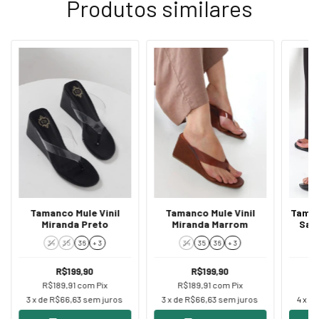
Produtos similares
Tamanco Mule Vinil
Tamanco Mule Vinil
Taman
Miranda Preto
Miranda Marrom
Sal
34
35
36
+ 3
34
35
36
+ 3
R$199,90
R$199,90
R$189,91
com
Pix
R$189,91
com
Pix
R
3
x de
R$66,63
sem juros
3
x de
R$66,63
sem juros
4
x d