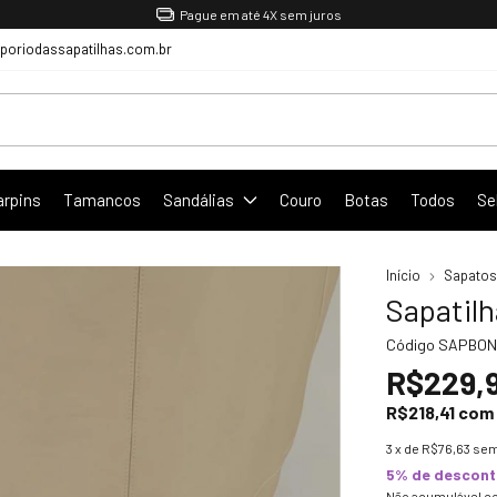
Pague em até 4X sem juros
oriodassapatilhas.com.br
arpins
Tamancos
Sandálias
Couro
Botas
Todos
Se
Início
Sapatos
Sapatil
Código
SAPBON
R$229,
R$218,41
com
3
x de
R$76,63
sem
5% de descon
Não acumulável c