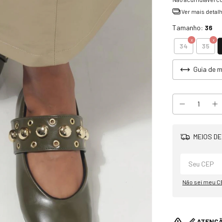
Ver mais detal
Tamanho:
36
34
35
Guia de 
MEIOS DE
Não sei meu C
📏 ATENÇ