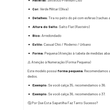
Material:
Sintético Premium Liso
Cor:
Verde Militar (Oliva)
Detalhes:
Tira no peito do pé com esferas (tachas 
Altura do Salto:
Salto Flat (Rasteiro)
Bico:
Arredondado
Estilo:
Casual Chic / Moderno / Urbano
Forma:
Pequena (Atenção à tabela de medidas aba
⚠️ Atenção à Numeração (Forma Pequena)
Este modelo possui
forma pequena
. Recomendamos 
dedos.
Exemplo:
Se você calça 35, recomendamos o 36.
Exemplo:
Se você calça 36, recomendamos o 37.
🤔 Por Que Esta Sapatilha Faz Tanto Sucesso?