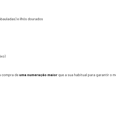
abauladas) e ilhós dourados
ixo)
a compra de
uma numeração maior
que a sua habitual para garantir o me