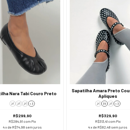
Sapatilha Amara Preto Co
ilha Nara Tabi Couro Preto
Apliques
34
35
36
+ 3
34
35
36
+ 3
R$299,90
R$329,90
R$284,91
com
Pix
R$313,41
com
Pix
4
x de
R$74,98
sem juros
4
x de
R$82,48
sem juros