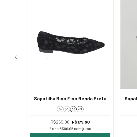
a Marrom
Sapatilha Bico Fino Renda Preta
Sapat
34
35
36
+ 3
R$269,90
R$179,90
2
x de
R$89,95
sem juros
s