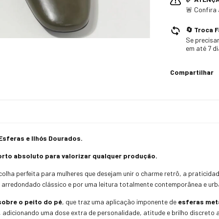
🚨 Confira
🔄 Troca F
Se precisar
em até 7 d
Compartilhar
Esferas e Ilhós Dourados.
orto absoluto para valorizar qualquer produção.
colha perfeita para mulheres que desejam unir o charme retrô, a praticidad
co arredondado clássico e por uma leitura totalmente contemporânea e ur
 sobre o peito do pé
, que traz uma aplicação imponente de
esferas metá
, adicionando uma dose extra de personalidade, atitude e brilho discreto a