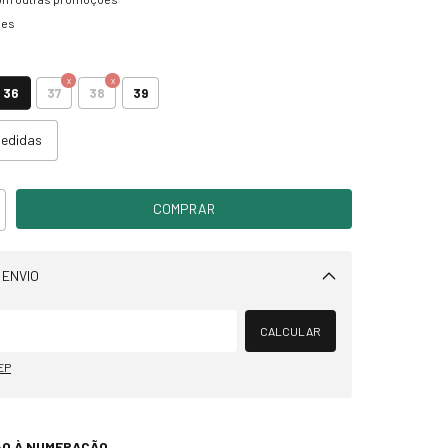
hes
36
37
38
39
medidas
 ENVIO
Alterar CEP
CALCULAR
EP
ÃO À NUMERAÇÃO