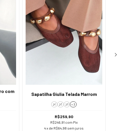
uro com
Sapatilha Giulia Telada Marrom
Sapatil
34
35
36
+ 3
R$259,90
R$246,91
com
Pix
4
x de
R$64,98
sem juros