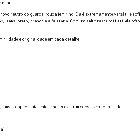
inhar.
 o novo neutro do guarda-roupa feminino. Ela é extremamente versátil e s
 jeans, preto, branco e alfaiataria. Com um salto rasteiro (flat), ela o
inilidade e originalidade em cada detalhe.
;
eans cropped, saias mídi, shorts estruturados e vestidos fluidos.
ca)