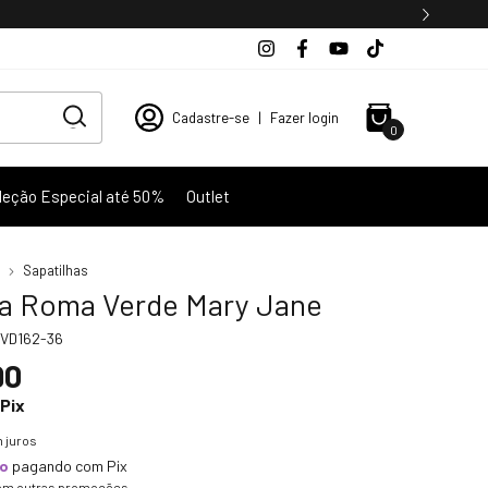
Cadastre-se
|
Fazer login
0
leção Especial até 50%
Outlet
Sapatilhas
ha Roma Verde Mary Jane
VD162-36
90
Pix
 juros
to
pagando com Pix
om outras promoções