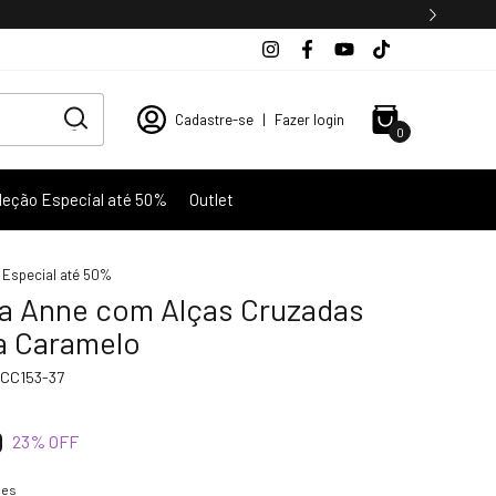
Cadastre-se
|
Fazer login
0
leção Especial até 50%
Outlet
 Especial até 50%
ha Anne com Alças Cruzadas
 Caramelo
CC153-37
0
23
% OFF
hes