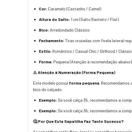
Cor:
Caramelo (Castanho / Camel)
Altura do Salto:
1 cm (Salto Rasteiro / Flat)
Bico:
Arredondado Clássico
Fechamento:
Tiras cruzadas com fivela lateral reg
Estilo:
Romântico / Casual Chic / Girlhood / Clássic
Forma:
Pequena (Atenção à recomendação abaixo)
⚠️ Atenção à Numeração (Forma Pequena)
Este modelo possui
forma pequena
. Recomendamos 
bico do calçado.
Exemplo:
Se você calça 35, recomendamos a comp
Exemplo:
Se você calça 36, recomendamos a comp
🤔 Por Que Esta Sapatilha Faz Tanto Sucesso?
As sapatilhas estilo Mary Jane (ou sapatilhas boneca