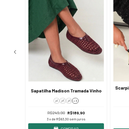
 Forrada
Scarpi
Sapatilha Madison Tramada Vinho
34
35
36
+ 3
0
R$249,90
R$189,90
s
3
x de
R$63,30
sem juros
COMPRAR