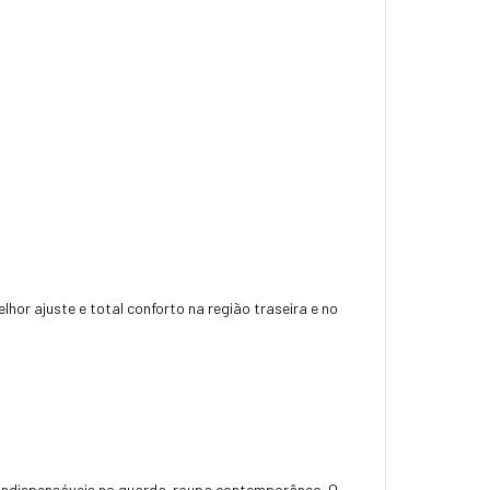
lhor ajuste e total conforto na região traseira e no
s indispensáveis no guarda-roupa contemporâneo. O