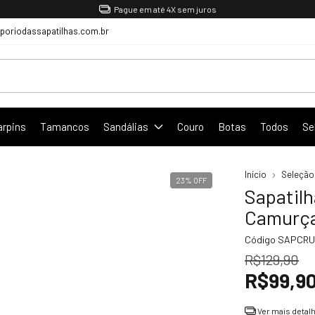
Pague em até 4X sem juros
oriodassapatilhas.com.br
arpins
Tamancos
Sandálias
Couro
Botas
Todos
Se
Início
Seleção
23
%
OFF
Sapatil
Camurça
Código
SAPCRU
R$129,90
R$99,9
Ver mais detal