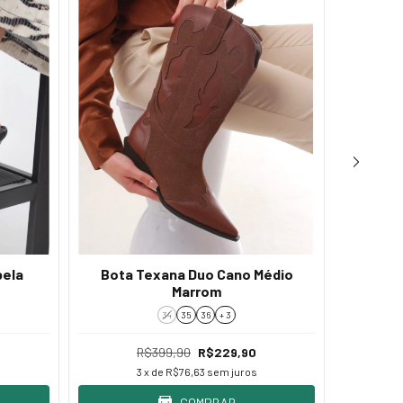
bela
Bota Texana Duo Cano Médio
Bota H
Marrom
34
35
36
+ 3
R$399,90
R$229,90
3
x de
R$76,63
sem juros
COMPRAR