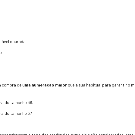
ulável dourada
o
a compra de
uma numeração maior
que a sua habitual para garantir o me
ra do tamanho 36.
ra do tamanho 37.
) reconquistaram o topo das tendências mundiais e são consideradas iten