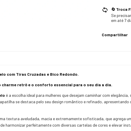
🔄 Troca F
Se precisar
em até 7 d
Compartilhar
elo com Tiras Cruzadas e Bico Redondo.
o charme retrô e o conforto essencial para o seu dia a dia.
elo
é a escolha ideal para mulheres que desejam caminhar com elegância, 
 sapatilha se destaca pelo seu design romântico e refinado, apresentand
uma textura aveludada, macia e extremamente sofisticada, que agrega um 
z de harmonizar perfeitamente com diversas cartelas de cores e elevar in