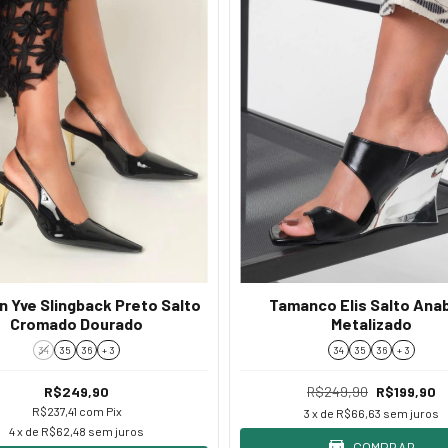
n Yve Slingback Preto Salto
Tamanco Elis Salto Ana
Cromado Dourado
Metalizado
34
35
36
+ 3
34
35
36
+ 3
R$249,90
R$249,90
R$199,90
R$237,41
com
Pix
3
x de
R$66,63
sem juros
4
x de
R$62,48
sem juros
COMPRAR