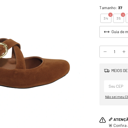
Tamanho:
37
34
35
Guia de 
MEIOS DE
Não sei meu C
📏 ATENÇ
🚨 Confira