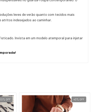
oduções leves de verão quanto com tecidos mais
e atritos indesejados ao caminhar.
isticado. Invista em um modelo atemporal para injetar
temporada!
20
%
OFF
43
%
OFF