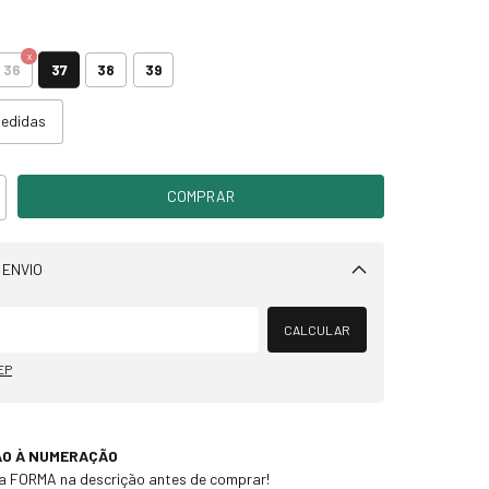
37
36
38
39
medidas
 ENVIO
Alterar CEP
CALCULAR
EP
ÃO À NUMERAÇÃO
 a FORMA na descrição antes de comprar!