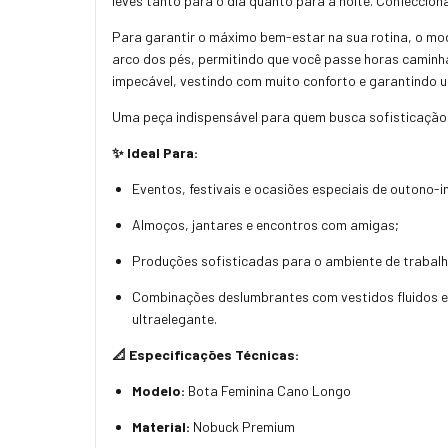
leves tanto para o dia quanto para a noite. Confeccio
Para garantir o máximo bem-estar na sua rotina, o m
arco dos pés, permitindo que você passe horas caminh
impecável, vestindo com muito conforto e garantindo u
Uma peça indispensável para quem busca sofisticação, 
✨ Ideal Para:
Eventos, festivais e ocasiões especiais de outono-
Almoços, jantares e encontros com amigas;
Produções sofisticadas para o ambiente de trabalh
Combinações deslumbrantes com vestidos fluidos est
ultraelegante.
📐 Especificações Técnicas:
Modelo:
Bota Feminina Cano Longo
Material:
Nobuck Premium