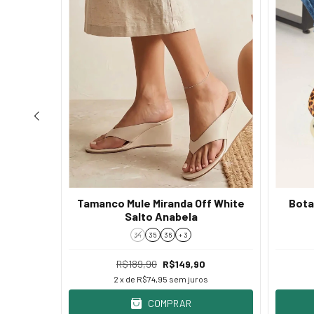
Tamanco Mule Miranda Off White
 Forrada
Bota
Salto Anabela
34
35
36
+ 3
R$189,90
R$149,90
0
2
x de
R$74,95
sem juros
s
COMPRAR