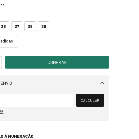
hes
36
37
38
39
medidas
 ENVIO
Alterar CEP
CALCULAR
EP
ÃO À NUMERAÇÃO