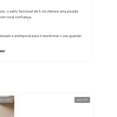
sso, o salto funcional de 5 cm oferece uma pisada
com total confiança.
uminado e atemporal para transformar o seu guarda-
da!
42
%
OFF
42
%
OFF