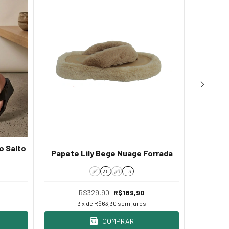
o Salto
Bota V
Papete Lily Bege Nuage Forrada
34
35
36
+ 3
R$329,90
R$189,90
3
x de
R$63,30
sem juros
COMPRAR