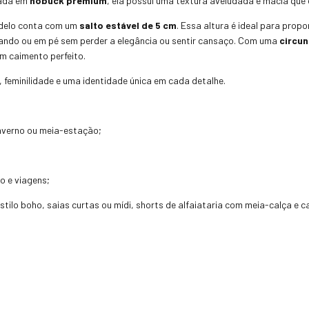
nada em
nobuck premium
, ela possui uma textura aveludada e macia que c
odelo conta com um
salto estável de 5 cm
. Essa altura é ideal para pro
ando ou em pé sem perder a elegância ou sentir cansaço. Com uma
circun
m caimento perfeito.
feminilidade e uma identidade única em cada detalhe.
inverno ou meia-estação;
o e viagens;
ilo boho, saias curtas ou mídi, shorts de alfaiataria com meia-calça e c