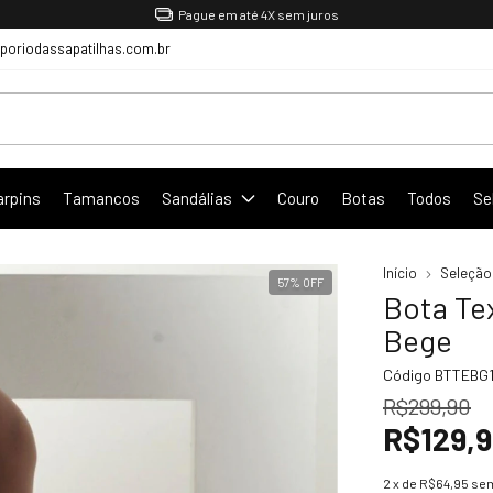
Pague em até 4X sem juros
oriodassapatilhas.com.br
arpins
Tamancos
Sandálias
Couro
Botas
Todos
Se
Início
Seleção
57
%
OFF
Bota Te
Bege
Código
BTTEBG
R$299,90
R$129,
2
x de
R$64,95
sem