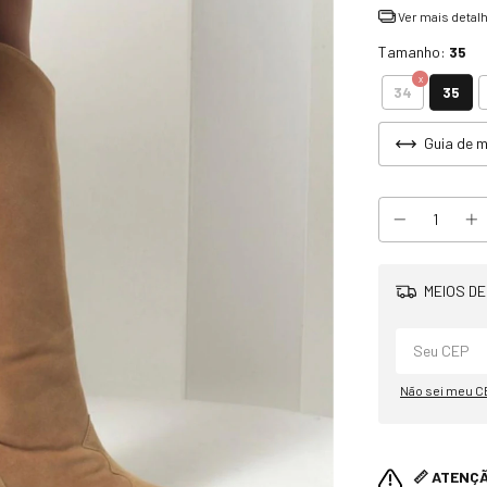
Ver mais detal
Tamanho:
35
35
34
Guia de 
MEIOS DE
Não sei meu C
📏 ATENÇ