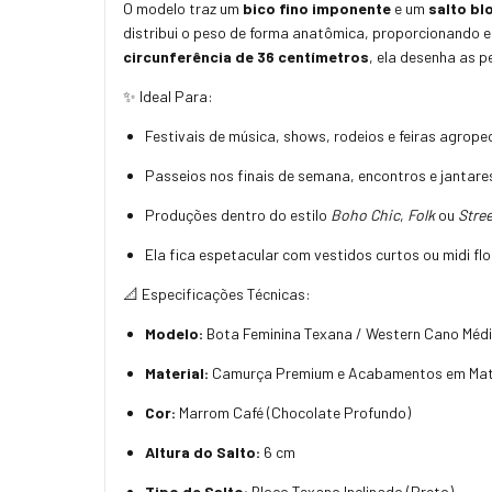
O modelo traz um
bico fino imponente
e um
salto bl
distribui o peso de forma anatômica, proporcionando
circunferência de 36 centímetros
, ela desenha as p
✨ Ideal Para:
Festivais de música, shows, rodeios e feiras agrope
Passeios nos finais de semana, encontros e jantare
Produções dentro do estilo
Boho Chic
,
Folk
ou
Stre
Ela fica espetacular com vestidos curtos ou midi flo
📐 Especificações Técnicas:
Modelo:
Bota Feminina Texana / Western Cano Méd
Material:
Camurça Premium e Acabamentos em Mate
Cor:
Marrom Café (Chocolate Profundo)
Altura do Salto:
6 cm
Tipo de Salto:
Bloco Texano Inclinado (Preto)