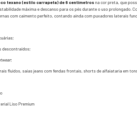
oco texano (estilo carrapeta) de 6 centímetros
na cor preta, que possu
 estabilidade máxima e descanso para os pés durante o uso prolongado. 
ernas com caimento perfeito, contando ainda com puxadores laterais funci
cuárias;
s descontraídos;
etwear
;
rais fluidos, saias jeans com fendas frontais, shorts de alfaiataria em to
io
rial Liso Premium