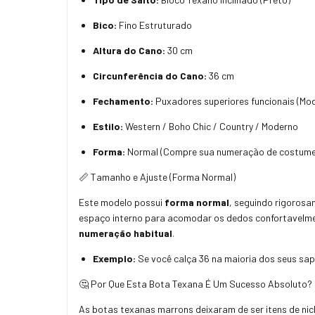
Bico:
Fino Estruturado
Altura do Cano:
30 cm
Circunferência do Cano:
36 cm
Fechamento:
Puxadores superiores funcionais (Mod
Estilo:
Western / Boho Chic / Country / Moderno
Forma:
Normal (Compre sua numeração de costume
📏 Tamanho e Ajuste (Forma Normal)
Este modelo possui
forma normal
, seguindo rigorosa
espaço interno para acomodar os dedos confortavelmen
numeração habitual
.
Exemplo:
Se você calça 36 na maioria dos seus sa
🤔 Por Que Esta Bota Texana É Um Sucesso Absoluto?
As botas texanas marrons deixaram de ser itens de nic