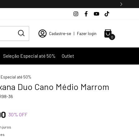
Cadastre-se
|
Fazer login
0
Seleção Especial até 50%
Outlet
 Especial até 50%
xana Duo Cano Médio Marrom
R98-36
90
30
% OFF
 juros
hes