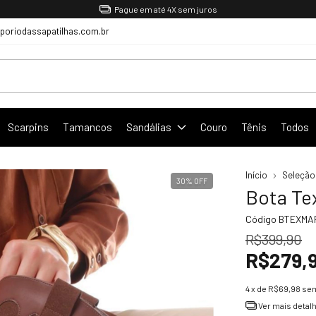
Pague em até 4X sem juros
oriodassapatilhas.com.br
Scarpins
Tamancos
Sandálias
Couro
Tênis
Todos
Início
Seleção
30
%
OFF
Bota Te
Código
BTEXMA
R$399,90
R$279,
4
x de
R$69,98
sem
Ver mais detal