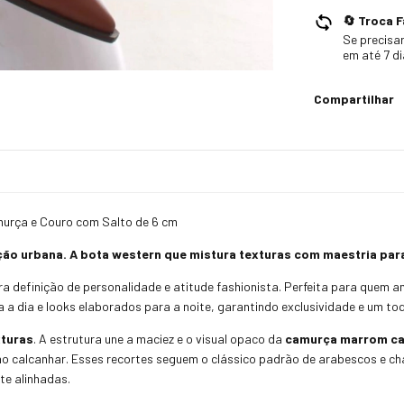
🔄 Troca F
Se precisar
em até 7 d
Compartilhar
urça e Couro com Salto de 6 cm
cação urbana. A bota western que mistura texturas com maestria p
ra definição de personalidade e atitude fashionista. Perfeita para quem 
a a dia e looks elaborados para a noite, garantindo exclusividade e um toq
xturas
. A estrutura une a maciez e o visual opaco da
camurça marrom c
e no calcanhar. Esses recortes seguem o clássico padrão de arabescos e c
e alinhadas.