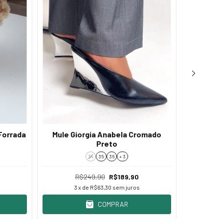
Forrada
Mule Giorgia Anabela Cromado
Scarpin
Preto
34
35
36
+ 3
R$249,90
R$189,90
3
x de
R$63,30
sem juros
COMPRAR