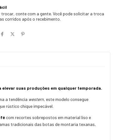
ácil
 trocar, conte com a gente. Você pode solicitar a troca
ias corridos após o recebimento.
ara elevar suas produções em qualquer temporada.
ama a tendência
western
, este modelo consegue
ue rústico chique impecável.
afé
com recortes sobrepostos em material liso e
hamas tradicionais das botas de montaria texanas,