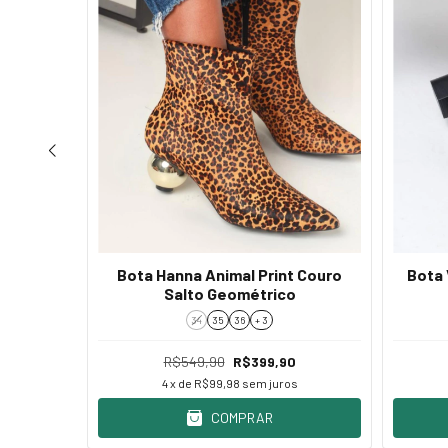
Bota Hanna Animal Print Couro
Bota 
da Vinho
Salto Geométrico
34
35
36
+ 3
R$549,90
R$399,90
s
4
x de
R$99,98
sem juros
COMPRAR