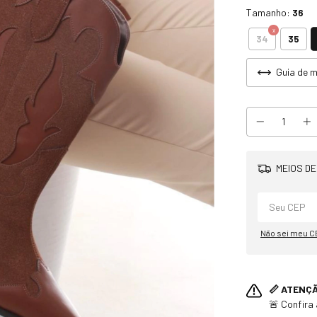
Tamanho:
36
34
35
Guia de 
MEIOS DE
Não sei meu C
📏 ATENÇ
🚨 Confira