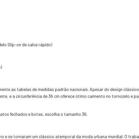
elo Slip-on de calce rápido)
)
mente as tabelas de medidas padrão nacionais. Apesar do design clássico 
te, e a circunferência de 36 cm oferece ótimo caimento no tornozelo e 
patos fechados e botas, escolha o tamanho 36.
ho e se tornaram um clássico atemporal da moda urbana mundial. O trabal