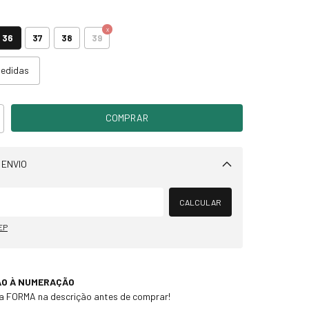
36
37
38
39
medidas
 ENVIO
Alterar CEP
CALCULAR
EP
ÃO À NUMERAÇÃO
 a FORMA na descrição antes de comprar!