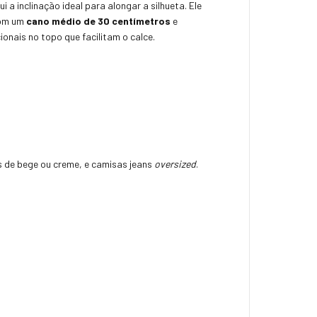
i a inclinação ideal para alongar a silhueta. Ele
Com um
cano médio de 30 centímetros
e
onais no topo que facilitam o calce.
ns de bege ou creme, e camisas jeans
oversized
.