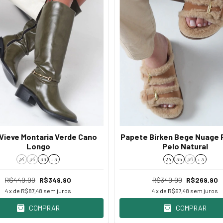
Vieve Montaria Verde Cano
Papete Birken Bege Nuage 
Longo
Pelo Natural
34
35
36
+ 3
34
35
36
+ 3
R$449,90
R$349,90
R$349,90
R$269,90
4
x de
R$87,48
sem juros
4
x de
R$67,48
sem juros
COMPRAR
COMPRAR