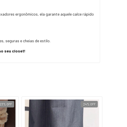
xadores ergonômicos, ela garante aquele calce rápido
, seguras e cheias de estilo.
o seu closet!
23
%
OFF
24
%
OFF