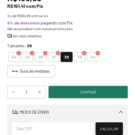
R$161,41
com
Pix
2
x de
R$84,95
sem juros
5% de desconto
pagando com Pix
Não acumulável com outras promoções
Ver mais detalhes
Tamanho:
38
38
34
35
36
37
39
40
Guia de medidas
MEIOS DE ENVIO
Alterar CEP
CALCULAR