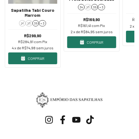
34
35
36
+ 3
Sapatilha Tabi Couro
Marrom
R$169,90
R$2
34
35
36
+ 3
R$161,41
com
Pix
2
x d
2
x de
R$84,95
sem juros
R$299,90
R$284,91
com
Pix
COMPRAR
4
x de
R$74,98
sem juros
COMPRAR