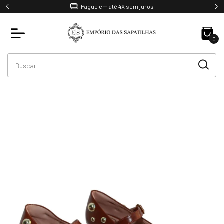
Pague em até 4X sem juros
0