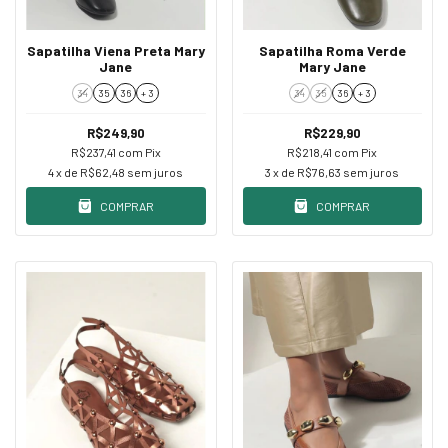
Sapatilha Viena Preta Mary
Sapatilha Roma Verde
Jane
Mary Jane
34
35
36
+ 3
34
35
36
+ 3
R$249,90
R$229,90
R$237,41
com
Pix
R$218,41
com
Pix
4
x de
R$62,48
sem juros
3
x de
R$76,63
sem juros
COMPRAR
COMPRAR