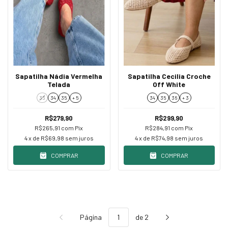
Sapatilha Nádia Vermelha
Sapatilha Cecilia Croche
Telada
Off White
33
34
35
+ 5
34
35
36
+ 3
R$279,90
R$299,90
R$265,91
com
Pix
R$284,91
com
Pix
4
x de
R$69,98
sem juros
4
x de
R$74,98
sem juros
COMPRAR
COMPRAR
Página
de 2