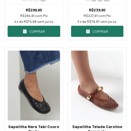
R$299,90
R$239,90
R$284,91
com
Pix
R$227,91
com
Pix
4
x de
R$74,98
sem juros
3
x de
R$79,97
sem juros
COMPRAR
COMPRAR
Sapatilha Nara Tabi Couro
Sapatilha Telada Caroline