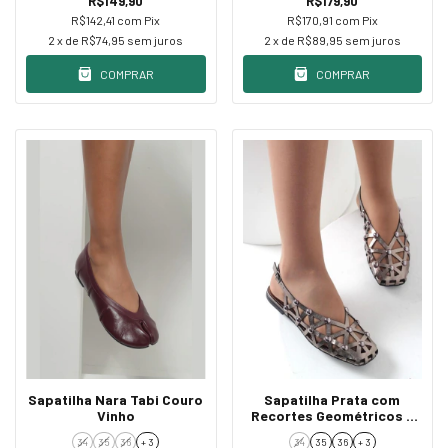
R$149,90
R$179,90
R$142,41
com
Pix
R$170,91
com
Pix
2
x de
R$74,95
sem juros
2
x de
R$89,95
sem juros
COMPRAR
COMPRAR
Sapatilha Nara Tabi Couro
Sapatilha Prata com
Vinho
Recortes Geométricos e
Aplicações
34
35
36
+ 3
34
35
36
+ 3