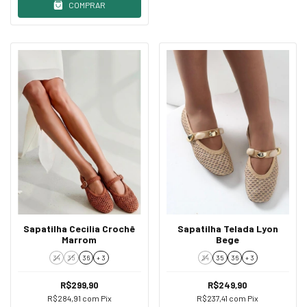
COMPRAR
Sapatilha Cecilia Crochê
Sapatilha Telada Lyon
Marrom
Bege
34
35
36
+ 3
34
35
36
+ 3
R$299,90
R$249,90
R$284,91
com
Pix
R$237,41
com
Pix