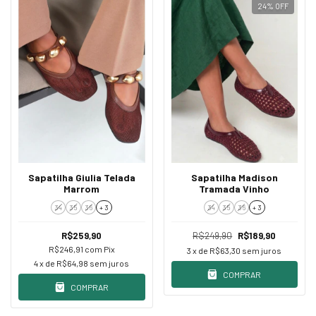
24
%
OFF
Sapatilha Giulia Telada
Sapatilha Madison
Marrom
Tramada Vinho
34
35
36
+ 3
34
35
36
+ 3
R$259,90
R$249,90
R$189,90
R$246,91
com
Pix
3
x de
R$63,30
sem juros
4
x de
R$64,98
sem juros
COMPRAR
COMPRAR