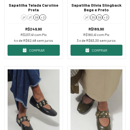
Sapatilha Telada Caroline
Sapatilha Olivia Slingback
Preta
Bege e Preto
34
35
36
+ 3
34'
35
36
+ 3
R$249,90
R$189,90
R$237,41
com
Pix
R$180,41
com
Pix
4
x de
R$62,48
sem juros
3
x de
R$63,30
sem juros
COMPRAR
COMPRAR