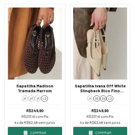
Sapatilha Madison
Sapatilha Ivana Off White
Tramada Marrom
Slingback Bico Fino
Dourado
34
35
36
+ 3
34
35
36
+ 3
R$249,90
R$249,90
R$237,41
com
Pix
R$237,41
com
Pix
4
x de
R$62,48
sem juros
4
x de
R$62,48
sem juros
COMPRAR
COMPRAR