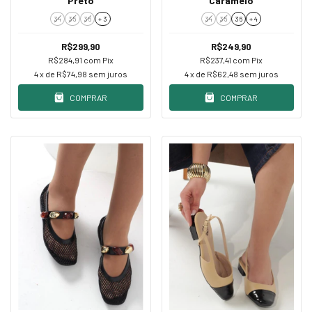
Preto
Caramelo
34
35
36
+ 3
34
35
36
+ 4
R$299,90
R$249,90
R$284,91
com
Pix
R$237,41
com
Pix
4
x de
R$74,98
sem juros
4
x de
R$62,48
sem juros
COMPRAR
COMPRAR