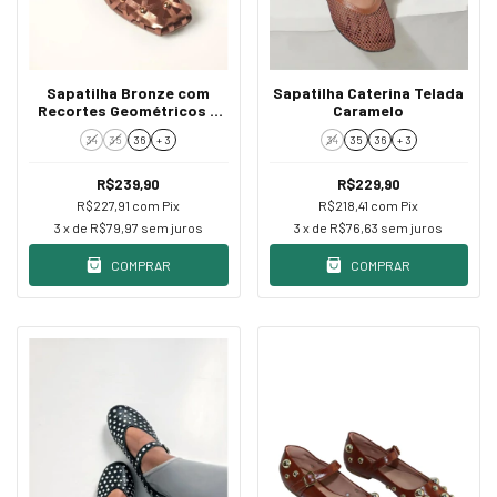
Sapatilha Bronze com
Sapatilha Caterina Telada
Recortes Geométricos e
Caramelo
Aplicações
34
35
36
+ 3
34
35
36
+ 3
R$239,90
R$229,90
R$227,91
com
Pix
R$218,41
com
Pix
3
x de
R$79,97
sem juros
3
x de
R$76,63
sem juros
COMPRAR
COMPRAR