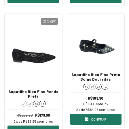
33
%
OFF
Sapatilha Bico Fino Preta
Bolas Douradas
34
35
36
+ 3
Sapatilha Bico Fino Renda
Preta
R$169,90
R$161,41
com
Pix
34
35
36
+ 3
2
x de
R$84,95
sem juros
R$269,90
R$179,90
COMPRAR
2
x de
R$89,95
sem juros