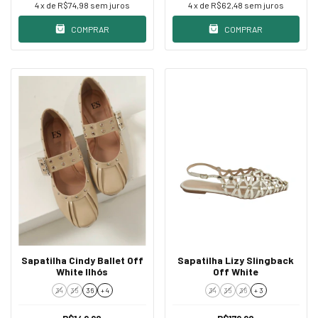
4
x de
R$74,98
sem juros
4
x de
R$62,48
sem juros
COMPRAR
COMPRAR
Sapatilha Cindy Ballet Off
Sapatilha Lizy Slingback
White Ilhós
Off White
34
35
36
+ 4
34
35
36
+ 3