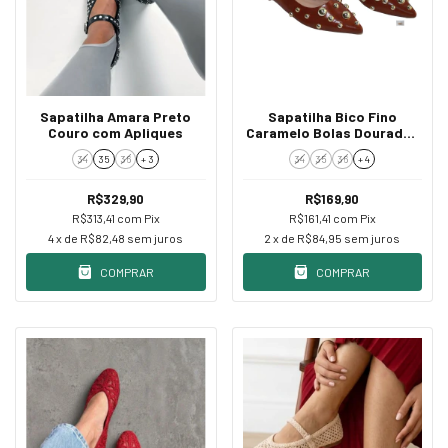
Sapatilha Amara Preto
Sapatilha Bico Fino
Couro com Apliques
Caramelo Bolas Douradas
e Fivela
34
35
36
+ 3
34
35
36
+ 4
R$329,90
R$169,90
R$313,41
com
Pix
R$161,41
com
Pix
4
x de
R$82,48
sem juros
2
x de
R$84,95
sem juros
COMPRAR
COMPRAR