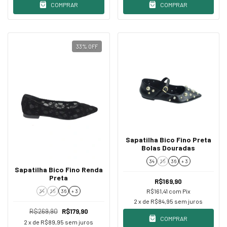
COMPRAR
COMPRAR
33
%
OFF
Sapatilha Bico Fino Preta
Bolas Douradas
34
35
36
+ 3
Sapatilha Bico Fino Renda
Preta
R$169,90
R$161,41
com
Pix
34
35
36
+ 3
2
x de
R$84,95
sem juros
R$269,90
R$179,90
COMPRAR
2
x de
R$89,95
sem juros