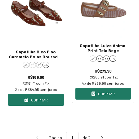
Sapatilha Luiza Animal
Print Tela Bege
Sapatilha Bico Fino
Caramelo Bolas Douradas
34
35
36
+ 4
e Fivela
34
35
36
+ 4
R$279,90
R$265,91
com
Pix
R$169,90
4
x de
R$69,98
sem juros
R$161,41
com
Pix
2
x de
R$84,95
sem juros
COMPRAR
COMPRAR
Página
de 2