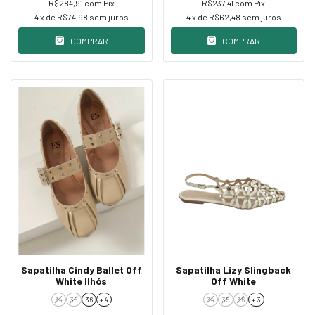
R$284,91
com
Pix
R$237,41
com
Pix
4
x de
R$74,98
sem juros
4
x de
R$62,48
sem juros
COMPRAR
COMPRAR
Sapatilha Cindy Ballet Off
Sapatilha Lizy Slingback
White Ilhós
Off White
34
35
36
+ 4
34
35
36
+ 3