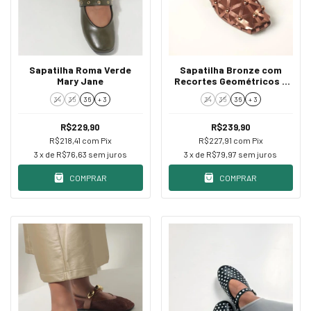
Sapatilha Roma Verde
Sapatilha Bronze com
Mary Jane
Recortes Geométricos e
Aplicações
34
35
36
+ 3
34
35
36
+ 3
R$229,90
R$239,90
R$218,41
com
Pix
R$227,91
com
Pix
3
x de
R$76,63
sem juros
3
x de
R$79,97
sem juros
COMPRAR
COMPRAR