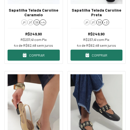
Sapatilha Telada Caroline
Sapatilha Telada Caroline
Caramelo
Preta
34
35
36
+ 4
34
35
36
+ 3
R$249,90
R$249,90
R$237,41
com
Pix
R$237,41
com
Pix
4
x de
R$62,48
sem juros
4
x de
R$62,48
sem juros
COMPRAR
COMPRAR