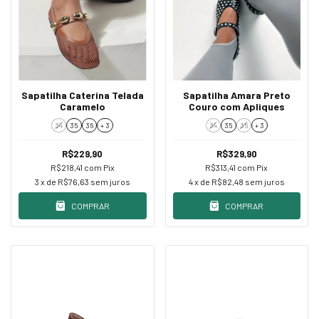
Sapatilha Caterina Telada
Sapatilha Amara Preto
Caramelo
Couro com Apliques
34
35
36
+ 3
34
35
36
+ 3
R$229,90
R$329,90
R$218,41
com
Pix
R$313,41
com
Pix
3
x de
R$76,63
sem juros
4
x de
R$82,48
sem juros
COMPRAR
COMPRAR