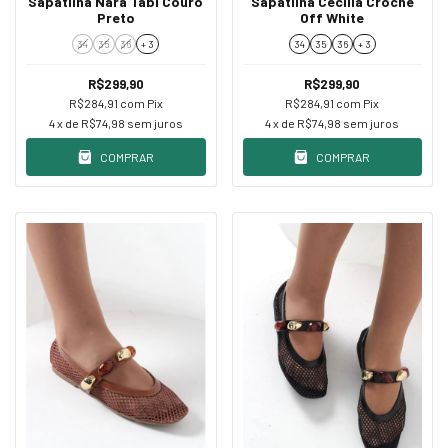
Sapatilha Nara Tabi Couro
Sapatilha Cecilia Croche
Preto
Off White
34
35
36
+ 3
34
35
36
+ 3
R$299,90
R$299,90
R$284,91
com
Pix
R$284,91
com
Pix
4
x de
R$74,98
sem juros
4
x de
R$74,98
sem juros
COMPRAR
COMPRAR