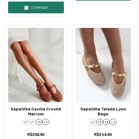
COMPRAR
Sapatilha Cecilia Crochê
Sapatilha Telada Lyon
Marrom
Bege
34
35
36
+ 3
34
35
36
+ 3
R$299,90
R$249,90