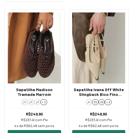
Sapatilha Madison
Sapatilha Ivana Off White
Tramada Marrom
Slingback Bico Fino
Dourado
34
35
36
+ 3
34
35
36
+ 3
R$249,90
R$249,90
R$237,41
com
Pix
R$237,41
com
Pix
4
x de
R$62,48
sem juros
4
x de
R$62,48
sem juros