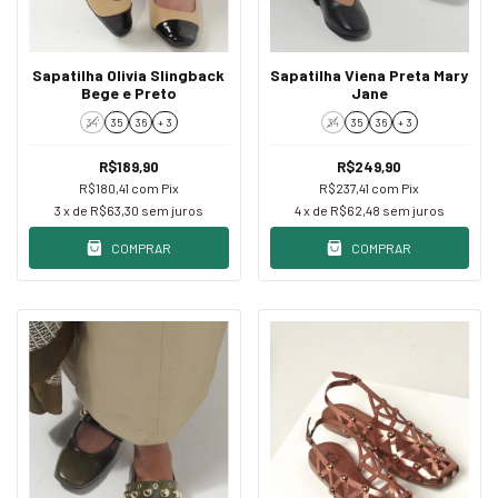
Sapatilha Olivia Slingback
Sapatilha Viena Preta Mary
Bege e Preto
Jane
34'
35
36
+ 3
34
35
36
+ 3
R$189,90
R$249,90
R$180,41
com
Pix
R$237,41
com
Pix
3
x de
R$63,30
sem juros
4
x de
R$62,48
sem juros
COMPRAR
COMPRAR