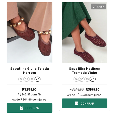
24
%
OFF
Sapatilha Giulia Telada
Sapatilha Madison
Marrom
Tramada Vinho
34
35
36
+ 3
34
35
36
+ 3
R$259,90
R$249,90
R$189,90
R$246,91
com
Pix
3
x de
R$63,30
sem juros
4
x de
R$64,98
sem juros
COMPRAR
COMPRAR