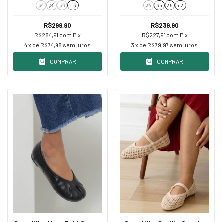
Aplicações
34
35
36
+ 3
34
35
36
+ 3
R$299,90
R$239,90
R$284,91
com
Pix
R$227,91
com
Pix
4
x de
R$74,98
sem juros
3
x de
R$79,97
sem juros
COMPRAR
COMPRAR