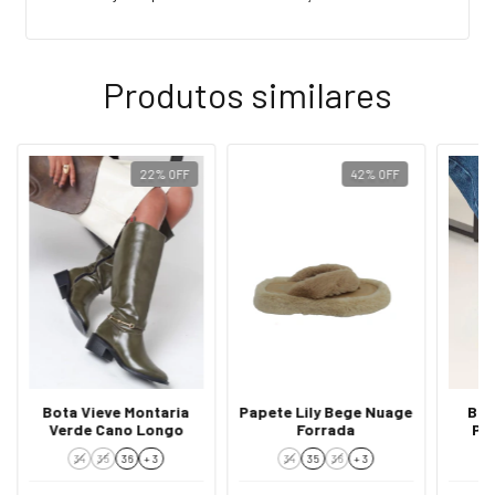
Produtos similares
22
%
OFF
42
%
OFF
Bota Vieve Montaria
Papete Lily Bege Nuage
Bot
Verde Cano Longo
Forrada
Pr
34
35
36
+ 3
34
35
36
+ 3