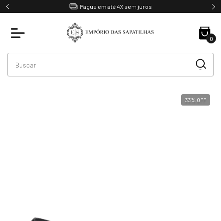
Pague em até 4X sem juros
0
33
%
OFF