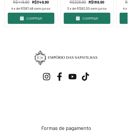
R$449,90
R$349,90
R$329,90
R$189,90
R$5
4
x de
R$87,48
sem juros
3
x de
R$63,30
sem juros
4
x d
COMPRAR
COMPRAR
Formas de pagamento