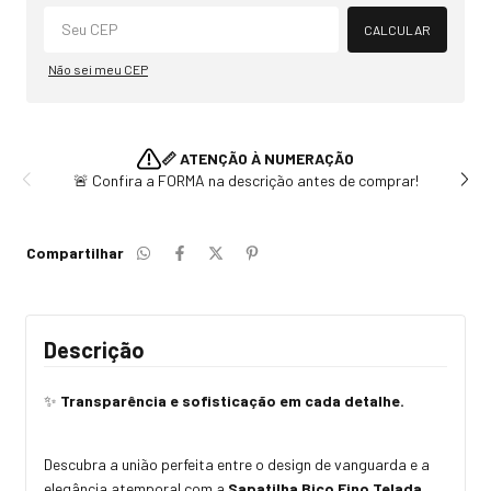
Alterar CEP
CALCULAR
Não sei meu CEP
📏 ATENÇÃO À NUMERAÇÃO
🚨 Confira a FORMA na descrição antes de comprar!
Compartilhar
Descrição
✨
Transparência e sofisticação em cada detalhe.
Descubra a união perfeita entre o design de vanguarda e a
elegância atemporal com a
Sapatilha Bico Fino Telada
.