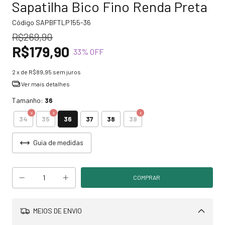
Sapatilha Bico Fino Renda Preta
Código
SAPBFTLP155-36
R$269,90
R$179,90
33
% OFF
2
x de
R$89,95
sem juros
Ver mais detalhes
Tamanho:
36
36
34
35
37
38
39
Guia de medidas
MEIOS DE ENVIO