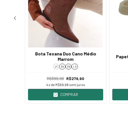
 Forrada
Bota Texana Duo Cano Médio
Papet
Marrom
34
35
36
+ 3
0
R$399,90
R$279,90
s
4
x de
R$69,98
sem juros
COMPRAR