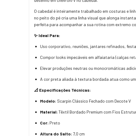
desenho em chevron/V no cabedal.
O cabedal é inteiramente trabalhado em costuras e linh
no peito do pé cria uma linha visual que alonga instan
perfeita para acompanhar a sua rotina com extremo con
✨ Ideal Para:
Uso corporativo, reuniões, jantares refinados, fest
Compor looks impecáveis em alfaiataria (calças reta
Elevar produções neutras ou monocromáticas adicio
A cor preta aliada à textura bordada atua como um
📐 Especificações Técnicas:
Modelo:
Scarpin Clássico Fechado com Decote V
Material:
Têxtil Bordado Premium com Fios Estrutu
Cor:
Preto
Altura do Salto:
7,0 cm