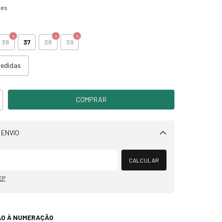
hes
36
37
38
39
medidas
 ENVIO
Alterar CEP
CALCULAR
EP
ÃO À NUMERAÇÃO