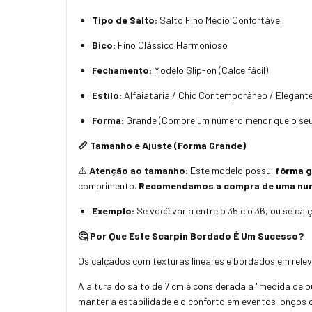
Tipo de Salto:
Salto Fino Médio Confortável
Bico:
Fino Clássico Harmonioso
Fechamento:
Modelo Slip-on (Calce fácil)
Estilo:
Alfaiataria / Chic Contemporâneo / Elegante
Forma:
Grande (Compre um número menor que o seu 
📏 Tamanho e Ajuste (Forma Grande)
⚠️
Atenção ao tamanho:
Este modelo possui
fôrma 
comprimento.
Recomendamos a compra de uma nume
Exemplo:
Se você varia entre o 35 e o 36, ou se cal
🤔 Por Que Este Scarpin Bordado É Um Sucesso?
Os calçados com texturas lineares e bordados em relevo
A altura do salto de 7 cm é considerada a "medida de 
manter a estabilidade e o conforto em eventos longos 