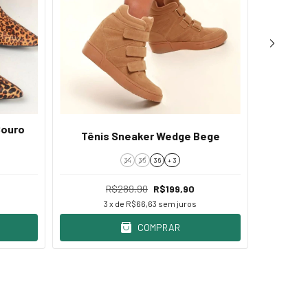
Couro
Scarpin
Tênis Sneaker Wedge Bege
34
35
36
+ 3
R$289,90
R$199,90
3
x de
R$66,63
sem juros
COMPRAR