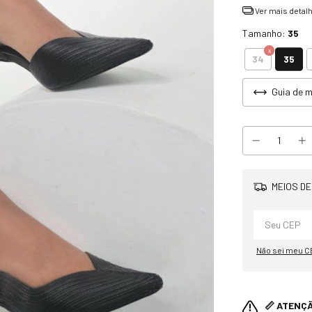
Ver mais detal
Tamanho:
35
35
34
Guia de 
MEIOS DE
Não sei meu C
📏 ATENÇ