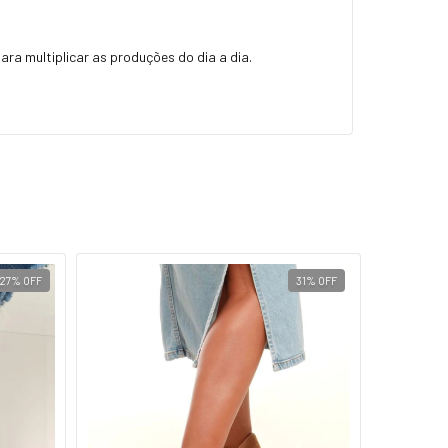
ra multiplicar as produções do dia a dia.
27
%
OFF
31
%
OFF