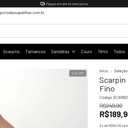
Pague em até 4X sem juros
oriodassapatilhas.com.br
Scarpins
Tamancos
Sandálias
Couro
Tênis
Todos
Início
Seleção
24
%
OFF
Scarpin
Fino
Código
SCARBO
R$249,90
R$189,9
3
x de
R$63,30
sem