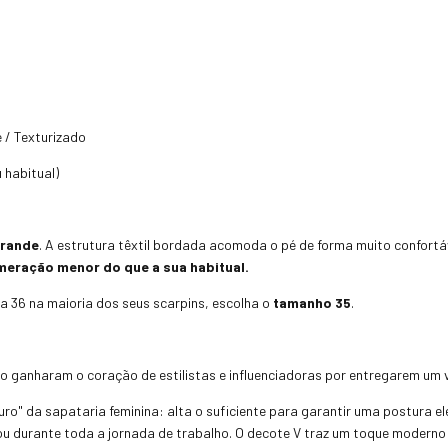
 / Texturizado
habitual)
grande
. A estrutura têxtil bordada acomoda o pé de forma muito confort
ração menor do que a sua habitual.
ça 36 na maioria dos seus scarpins, escolha o
tamanho 35
.
 ganharam o coração de estilistas e influenciadoras por entregarem um vi
ouro" da sapataria feminina: alta o suficiente para garantir uma postura
ou durante toda a jornada de trabalho. O decote V traz um toque moderno 