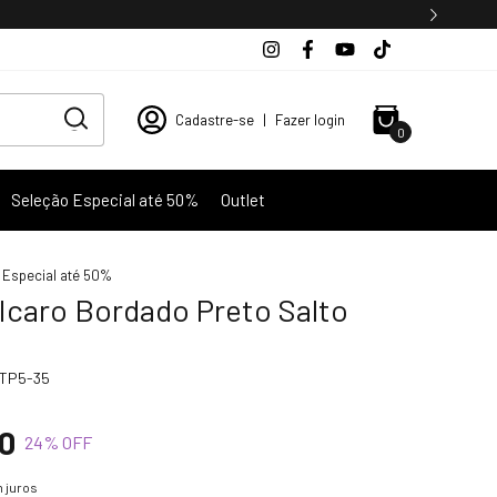
Cadastre-se
|
Fazer login
0
Seleção Especial até 50%
Outlet
 Especial até 50%
 Icaro Bordado Preto Salto
TP5-35
0
24
% OFF
 juros