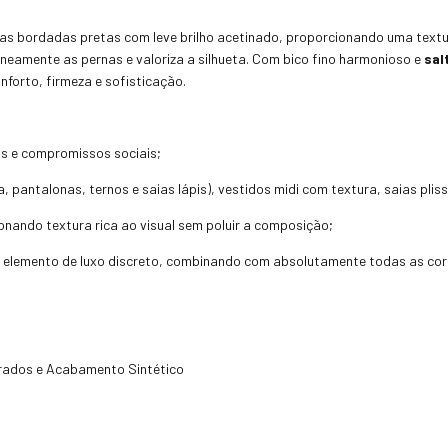
as bordadas pretas com leve brilho acetinado, proporcionando uma textura
taneamente as pernas e valoriza a silhueta. Com bico fino harmonioso e
sal
forto, firmeza e sofisticação.
as e compromissos sociais;
, pantalonas, ternos e saias lápis), vestidos midi com textura, saias plis
nando textura rica ao visual sem poluir a composição;
 elemento de luxo discreto, combinando com absolutamente todas as cor
rados e Acabamento Sintético