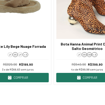
Bota Hanna Animal Print 
e Lily Bege Nuage Forrada
Salto Geométrico
34
35
36
+ 3
34
35
36
+ 3
R$329,90
R$199,90
R$549,90
R$399,90
3
x de
R$66,63
sem juros
4
x de
R$99,98
sem juros
COMPRAR
COMPRAR