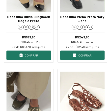
Sapatilha Olivia Slingback
Sapatilha Viena Preta Mary
Bege e Preto
Jane
34'
35
36
+ 3
34
35
36
+ 3
R$189,90
R$249,90
R$180,41
com
Pix
R$237,41
com
Pix
3
x de
R$63,30
sem juros
4
x de
R$62,48
sem juros
COMPRAR
COMPRAR