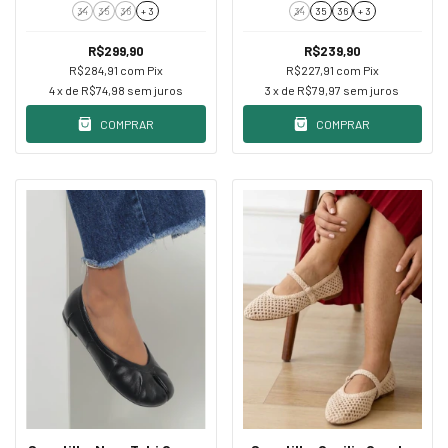
Aplicações
34
35
36
+ 3
34
35
36
+ 3
R$299,90
R$239,90
R$284,91
com
Pix
R$227,91
com
Pix
4
x de
R$74,98
sem juros
3
x de
R$79,97
sem juros
COMPRAR
COMPRAR