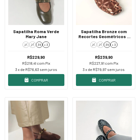
Sapatilha Roma Verde
Sapatilha Bronze com
Mary Jane
Recortes Geométricos e
Aplicações
34
35
36
+ 3
34
35
36
+ 3
R$229,90
R$239,90
R$218,41
com
Pix
R$227,91
com
Pix
3
x de
R$76,63
sem juros
3
x de
R$79,97
sem juros
COMPRAR
COMPRAR