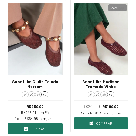
24
%
OFF
Sapatilha Giulia Telada
Sapatilha Madison
Marrom
Tramada Vinho
34
35
36
+ 3
34
35
36
+ 3
R$259,90
R$249,90
R$189,90
R$246,91
com
Pix
3
x de
R$63,30
sem juros
4
x de
R$64,98
sem juros
COMPRAR
COMPRAR