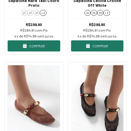
Sapatilha Nara Tabi Couro
Sapatilha Cecilia Croche
Preto
Off White
34
35
36
+ 3
34
35
36
+ 3
R$299,90
R$299,90
R$284,91
com
Pix
R$284,91
com
Pix
4
x de
R$74,98
sem juros
4
x de
R$74,98
sem juros
COMPRAR
COMPRAR