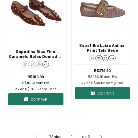
Sapatilha Luiza Animal
Print Tela Bege
Sapatilha Bico Fino
Caramelo Bolas Douradas
34
35
36
+ 4
e Fivela
34
35
36
+ 4
R$279,90
R$265,91
com
Pix
R$169,90
4
x de
R$69,98
sem juros
R$161,41
com
Pix
2
x de
R$84,95
sem juros
COMPRAR
COMPRAR
Página
de 2