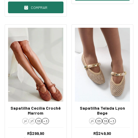
COMPRAR
Sapatilha Cecilia Crochê
Sapatilha Telada Lyon
Marrom
Bege
34
35
36
+ 3
34
35
36
+ 3
R$299,90
R$249,90