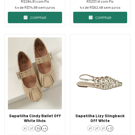
R$284,91
com
Pix
R$237,41
com
Pix
4
x de
R$74,98
sem juros
4
x de
R$62,48
sem juros
COMPRAR
COMPRAR
Sapatilha Cindy Ballet Off
Sapatilha Lizy Slingback
White Ilhós
Off White
34
35
36
+ 4
34
35
36
+ 3