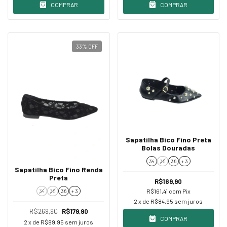
COMPRAR
COMPRAR
33
%
OFF
Sapatilha Bico Fino Preta
Bolas Douradas
34
35
36
+ 3
Sapatilha Bico Fino Renda
Preta
R$169,90
R$161,41
com
Pix
34
35
36
+ 3
2
x de
R$84,95
sem juros
R$269,90
R$179,90
COMPRAR
2
x de
R$89,95
sem juros