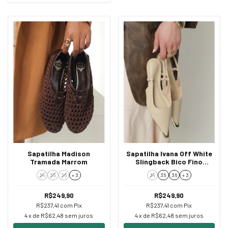
Sapatilha Madison
Sapatilha Ivana Off White
Tramada Marrom
Slingback Bico Fino
Dourado
34
35
36
+ 3
34
35
36
+ 3
R$249,90
R$249,90
R$237,41
com
Pix
R$237,41
com
Pix
4
x de
R$62,48
sem juros
4
x de
R$62,48
sem juros