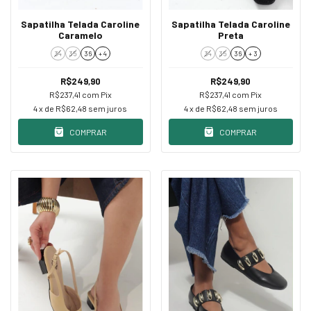
Sapatilha Telada Caroline
Sapatilha Telada Caroline
Caramelo
Preta
34
35
36
+ 4
34
35
36
+ 3
R$249,90
R$249,90
R$237,41
com
Pix
R$237,41
com
Pix
4
x de
R$62,48
sem juros
4
x de
R$62,48
sem juros
COMPRAR
COMPRAR