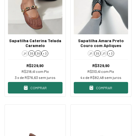
Sapatilha Caterina Telada
Sapatilha Amara Preto
Caramelo
Couro com Apliques
34
35
36
+ 3
34
35
36
+ 3
R$229,90
R$329,90
R$218,41
com
Pix
R$313,41
com
Pix
3
x de
R$76,63
sem juros
4
x de
R$82,48
sem juros
COMPRAR
COMPRAR