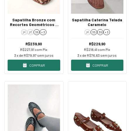
Sapatilha Bronze com
Sapatilha Caterina Telada
Recortes Geométricos e
Caramelo
Aplicações
34
35
36
+ 3
34
35
36
+ 3
R$239,90
R$229,90
R$227,91
com
Pix
R$218,41
com
Pix
3
x de
R$79,97
sem juros
3
x de
R$76,63
sem juros
COMPRAR
COMPRAR