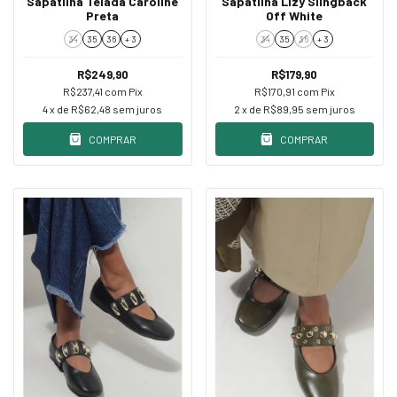
Sapatilha Telada Caroline
Sapatilha Lizy Slingback
Preta
Off White
34
35
36
+ 3
34
35
36
+ 3
R$249,90
R$179,90
R$237,41
com
Pix
R$170,91
com
Pix
4
x de
R$62,48
sem juros
2
x de
R$89,95
sem juros
COMPRAR
COMPRAR