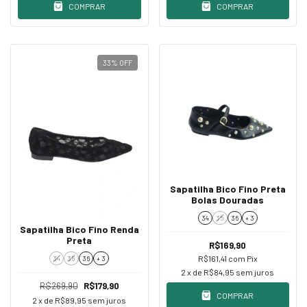
COMPRAR
COMPRAR
33
%
OFF
Sapatilha Bico Fino Preta
Bolas Douradas
34
35
36
+ 3
Sapatilha Bico Fino Renda
Preta
R$169,90
R$161,41
com
Pix
34
35
36
+ 3
2
x de
R$84,95
sem juros
R$269,90
R$179,90
COMPRAR
2
x de
R$89,95
sem juros