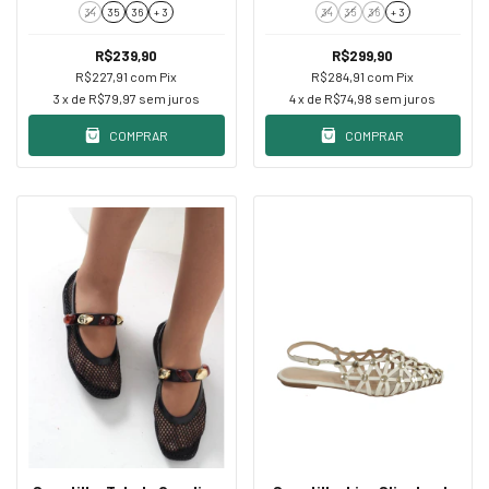
Aplicações
34
35
36
+ 3
34
35
36
+ 3
R$239,90
R$299,90
R$227,91
com
Pix
R$284,91
com
Pix
3
x de
R$79,97
sem juros
4
x de
R$74,98
sem juros
COMPRAR
COMPRAR