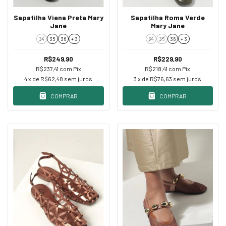
Sapatilha Viena Preta Mary
Sapatilha Roma Verde
Jane
Mary Jane
34
35
36
+ 3
34
35
36
+ 3
R$249,90
R$229,90
R$237,41
com
Pix
R$218,41
com
Pix
4
x de
R$62,48
sem juros
3
x de
R$76,63
sem juros
COMPRAR
COMPRAR