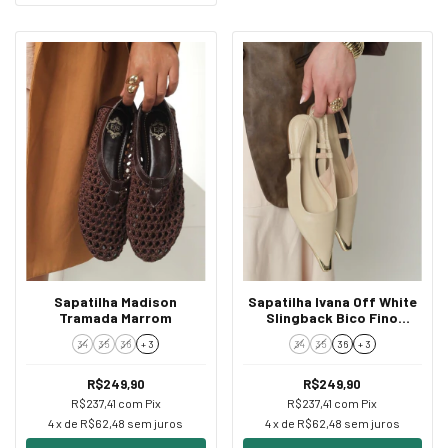
Sapatilha Madison
Sapatilha Ivana Off White
Tramada Marrom
Slingback Bico Fino
Dourado
34
35
36
+ 3
34
35
36
+ 3
R$249,90
R$249,90
R$237,41
com
Pix
R$237,41
com
Pix
4
x de
R$62,48
sem juros
4
x de
R$62,48
sem juros