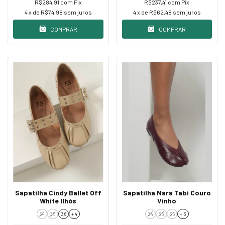
R$284,91
com
Pix
R$237,41
com
Pix
4
x de
R$74,98
sem juros
4
x de
R$62,48
sem juros
COMPRAR
COMPRAR
Sapatilha Cindy Ballet Off
Sapatilha Nara Tabi Couro
White Ilhós
Vinho
34
35
36
+ 4
34
35
36
+ 3