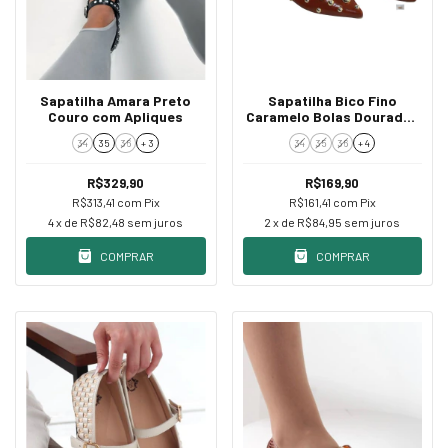
Sapatilha Amara Preto
Sapatilha Bico Fino
Couro com Apliques
Caramelo Bolas Douradas
e Fivela
34
35
36
+ 3
34
35
36
+ 4
R$329,90
R$169,90
R$313,41
com
Pix
R$161,41
com
Pix
4
x de
R$82,48
sem juros
2
x de
R$84,95
sem juros
COMPRAR
COMPRAR