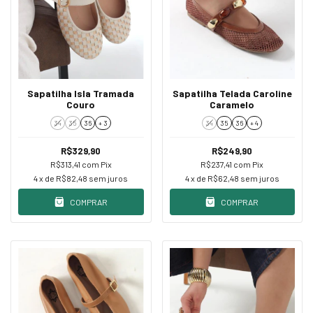
Sapatilha Isla Tramada
Sapatilha Telada Caroline
Couro
Caramelo
34
35
36
+ 3
34
35
36
+ 4
R$329,90
R$249,90
R$313,41
com
Pix
R$237,41
com
Pix
4
x de
R$82,48
sem juros
4
x de
R$62,48
sem juros
COMPRAR
COMPRAR