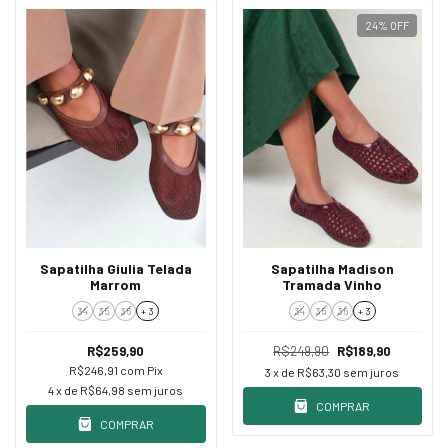
24
%
OFF
Sapatilha Giulia Telada
Sapatilha Madison
Marrom
Tramada Vinho
34
35
36
+ 3
34
35
36
+ 3
R$259,90
R$249,90
R$189,90
R$246,91
com
Pix
3
x de
R$63,30
sem juros
4
x de
R$64,98
sem juros
COMPRAR
COMPRAR