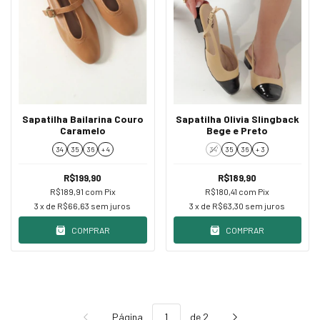
Sapatilha Bailarina Couro
Sapatilha Olivia Slingback
Caramelo
Bege e Preto
34
35
36
+ 4
34'
35
36
+ 3
R$199,90
R$189,90
R$189,91
com
Pix
R$180,41
com
Pix
3
x de
R$66,63
sem juros
3
x de
R$63,30
sem juros
COMPRAR
COMPRAR
Página
de 2