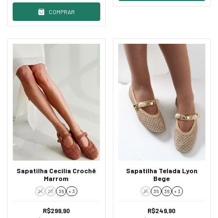
COMPRAR
Sapatilha Cecilia Crochê
Sapatilha Telada Lyon
Marrom
Bege
34
35
36
+ 3
34
35
36
+ 3
R$299,90
R$249,90