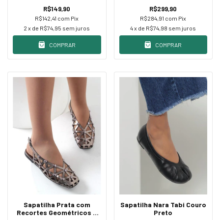
R$149,90
R$299,90
R$142,41
com
Pix
R$284,91
com
Pix
2
x de
R$74,95
sem juros
4
x de
R$74,98
sem juros
COMPRAR
COMPRAR
Sapatilha Prata com
Sapatilha Nara Tabi Couro
Recortes Geométricos e
Preto