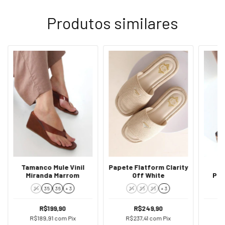
Produtos similares
Tamanco Mule Vinil
Papete Flatform Clarity
Miranda Marrom
Off White
Pla
34
35
36
+ 3
34
35
36
+ 3
R$199,90
R$249,90
R$189,91
com
Pix
R$237,41
com
Pix
R