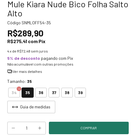
Mule Kiara Nude Bico Folha Salto
Alto
Código
SNMLOFF54-35
R$289,90
R$275,41
com
Pix
4
x de
R$72,48
sem juros
5% de desconto
pagando com Pix
Não acumulável com outras promoções
Ver mais detalhes
Tamanho:
35
35
34
36
37
38
39
Guia de medidas