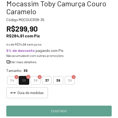
Mocassim Toby Camurça Couro
Caramelo
Código
MOCOUCR38-35
R$299,90
R$284,91
com
Pix
4
x de
R$74,98
sem juros
5% de desconto
pagando com Pix
Não acumulável com outras promoções
Ver mais detalhes
Tamanho:
35
35
34
36
37
38
39
Guia de medidas