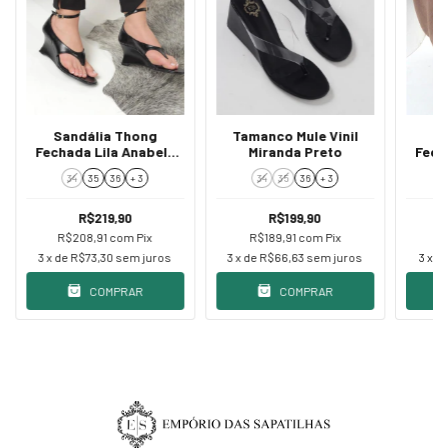
Sandália Thong
Tamanco Mule Vinil
S
Fechada Lila Anabela
Miranda Preto
Fech
Preta
34
35
36
+ 3
34
35
36
+ 3
R$219,90
R$199,90
R$208,91
com
Pix
R$189,91
com
Pix
R
3
x de
R$73,30
sem juros
3
x de
R$66,63
sem juros
3
x d
COMPRAR
COMPRAR