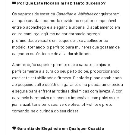
👑 Por Que Este Mocassim Faz Tanto Sucesso?
Os sapatos de estética
Canadian
e
Wallabee
conquistaram
as apaixonadas por moda devido ao equilíbrio impecável
entre o aconchego e a elegância urbana. O acabamento em
couro camurça legítimo na cor caramelo agrega
profundidade visual e um toque de luxo acolhedor ao
modelo, tornando-o perfeito para mulheres que gostam de
calçados autênticos e de alta durabilidade.
A amarração superior permite que o sapato se ajuste
perfeitamente à altura do seu peito do pé, proporcionando
excelente estabilidade e firmeza. O solado plano combinado
ao pequeno salto de
2,5 cm
garante uma pisada amortecida
e segura para enfrentar rotinas dinâmicas com leveza. A cor
caramelo harmoniza de maneira impecável com paletas de
jeans azul, tons terrosos, verde oliva, off-white e preto,
tornando-se o curinga do seu closet.
🤎 Garantia de Elegância em Qualquer Ocasião