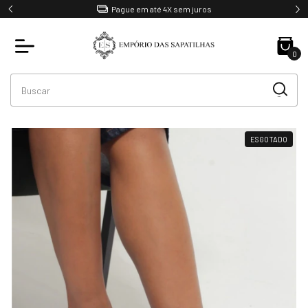
Pague em até 4X sem juros
0
ESGOTADO