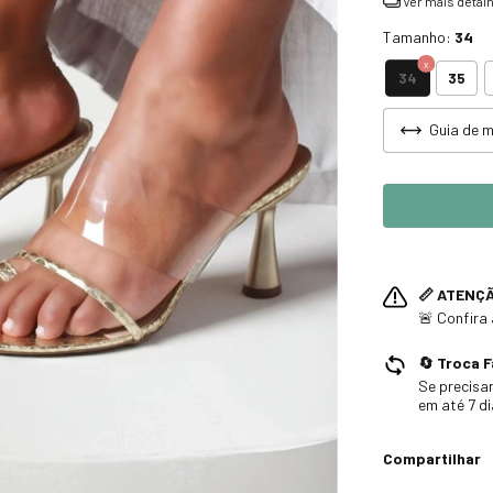
Ver mais detal
Tamanho:
34
34
35
Guia de 
📏 ATENÇ
🚨 Confira
🔄 Troca F
Se precisar
em até 7 d
Compartilhar