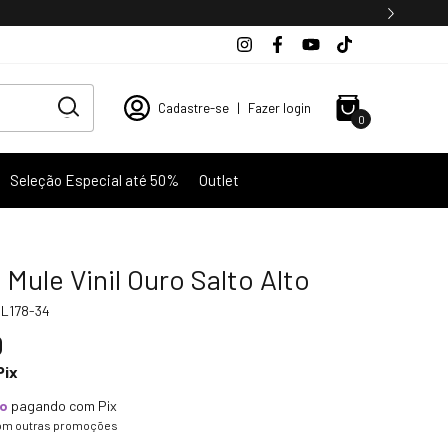
Cadastre-se
|
Fazer login
0
Seleção Especial até 50%
Outlet
 Mule Vinil Ouro Salto Alto
L178-34
0
Pix
to
pagando com Pix
om outras promoções