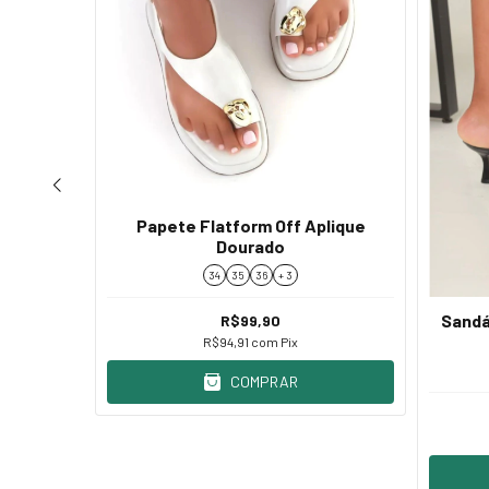
Papete Flatform Off Aplique
Dourado
34
35
36
+ 3
Sandá
R$99,90
ão Preta
R$94,91
com
Pix
COMPRAR
s