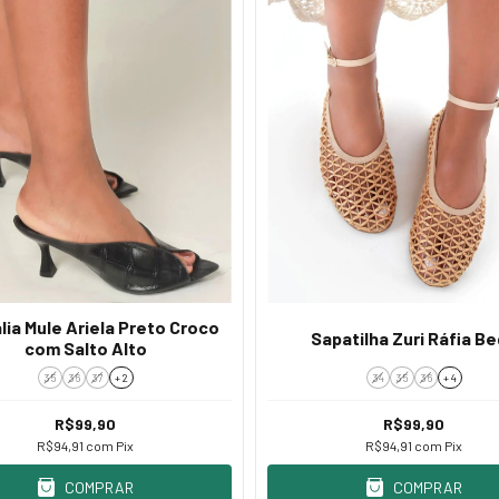
lia Mule Ariela Preto Croco
Sapatilha Zuri Ráfia B
com Salto Alto
35
36
37
+ 2
34
35
36
+ 4
R$99,90
R$99,90
R$94,91
com
Pix
R$94,91
com
Pix
COMPRAR
COMPRAR