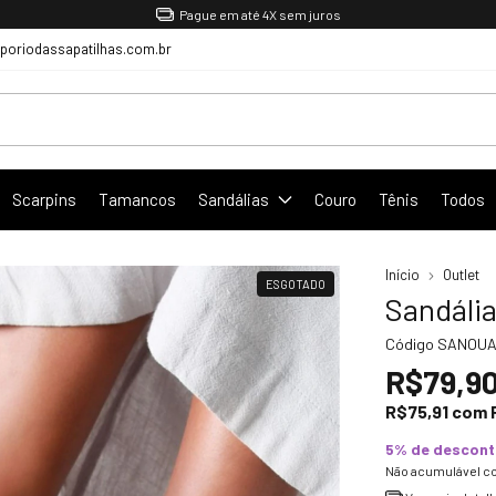
Pague em até 4X sem juros
oriodassapatilhas.com.br
Scarpins
Tamancos
Sandálias
Couro
Tênis
Todos
Início
Outlet
ESGOTADO
Sandália
Código
SANOUA
R$79,9
R$75,91
com
5% de descon
Não acumulável c