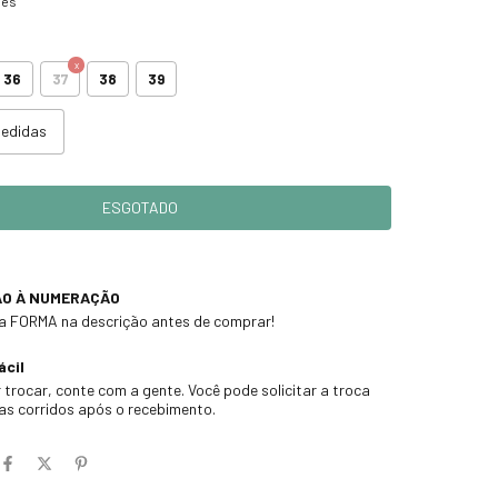
hes
36
37
38
39
medidas
ÃO À NUMERAÇÃO
 a FORMA na descrição antes de comprar!
ácil
 trocar, conte com a gente. Você pode solicitar a troca
ias corridos após o recebimento.