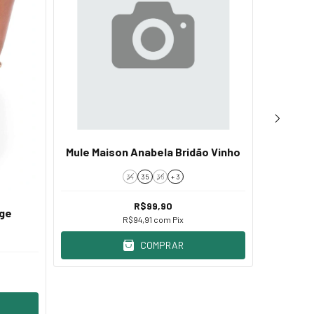
Mule Maison Anabela Bridão Vinho
34
35
36
+ 3
Papete
R$99,90
ege
R$94,91
com
Pix
COMPRAR