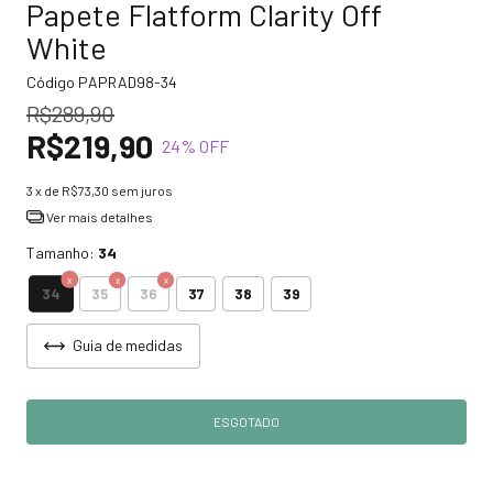
Papete Flatform Clarity Off
White
Código
PAPRAD98-34
R$289,90
R$219,90
24
% OFF
3
x de
R$73,30
sem juros
Ver mais detalhes
Tamanho:
34
34
35
36
37
38
39
Guia de medidas