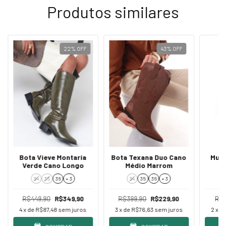
Produtos similares
22
%
OFF
43
%
OFF
Bota Vieve Montaria
Bota Texana Duo Cano
Mule
Verde Cano Longo
Médio Marrom
34
35
36
+ 3
34
35
36
+ 3
R$449,90
R$349,90
R$399,90
R$229,90
R$2
4
x de
R$87,48
sem juros
3
x de
R$76,63
sem juros
2
x d