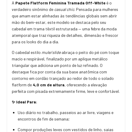
A
Papete Flatform Feminina Tramada Off-White
é o
verdadeiro sinônimo de
casual chic
. Pensada para mulheres
que amam estar alinhadas às tendências globais sem abrir
mão do bem-estar, este modelo se destaca pelo seu
cabedal em trama têxtil estruturada — uma febre da moda
atemporal que traz riqueza de detalhes, dimensão e frescor
para os looks do dia a dia.
O cabedal estilo
mule/slide
abraça o peito do pé com toque
macio e respirável, finalizado por um aplique metálico
triangular que adiciona um ponto de luz refinado. O
destaque fica por conta da sua base anatômica com
contorno em cordão trançado ao redor de todo o solado
flatform de
4,0 cm de altura
, oferecendo a elevação
perfeita com pisada extremamente firme, leve e confortável.
✨ Ideal Para:
Uso diário no trabalho, passeios ao ar livre, viagens e
encontros de fim de semana;
Compor produções leves com vestidos de linho, saias