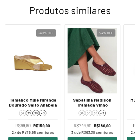
Produtos similares
-60
%
OFF
24
%
OFF
Sapatilha Madison
Mule
Tamanco Mule Miranda
Tramada Vinho
Dourado Salto Anabela
34
35
36
+ 3
34
35
36
+ 3
R$249,90
R$189,90
R$2
R$99,90
R$159,90
3
x de
R$63,30
sem juros
2
x d
2
x de
R$79,95
sem juros