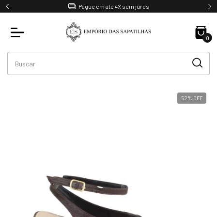
Pague em até 4X sem juros
0
52
%
OFF