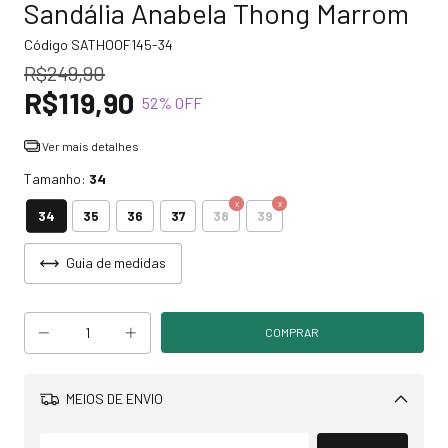
Sandália Anabela Thong Marrom
Código
SATHOOF145-34
R$249,90
R$119,90
52
% OFF
Ver mais detalhes
Tamanho:
34
34
35
36
37
38
39
Guia de medidas
MEIOS DE ENVIO
Alterar CEP