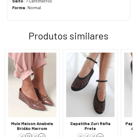
Salto
: 7 Centímetros
Forma
: Normal
Produtos similares
Mule Maison Anabela
Sapatilha Zuri Ráfia
Papet
Bridão Marrom
Preta
Ap
34
35
36
+ 3
34
35
36
+ 4