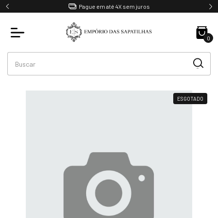
Pague em até 4X sem juros
0
ESGOTADO