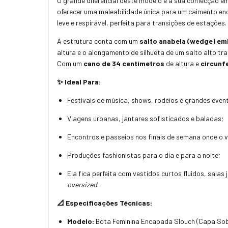
O grande diferencial deste modelo é a sua confecção e
oferecer uma maleabilidade única para um caimento en
leve e respirável, perfeita para transições de estações.
A estrutura conta com um
salto anabela (wedge) em
altura e o alongamento de silhueta de um salto alto tr
Com um
cano de 34 centímetros
de altura e
circunf
✨ Ideal Para:
Festivais de música, shows, rodeios e grandes eve
Viagens urbanas, jantares sofisticados e baladas;
Encontros e passeios nos finais de semana onde o v
Produções fashionistas para o dia e para a noite;
Ela fica perfeita com vestidos curtos fluidos, saia
oversized
.
📐 Especificações Técnicas:
Modelo:
Bota Feminina Encapada Slouch (Capa So