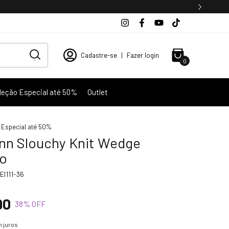
Cadastre-se
|
Fazer login
0
leção Especial até 50%
Outlet
 Especial até 50%
nn Slouchy Knit Wedge
o
I111-36
90
38
% OFF
 juros