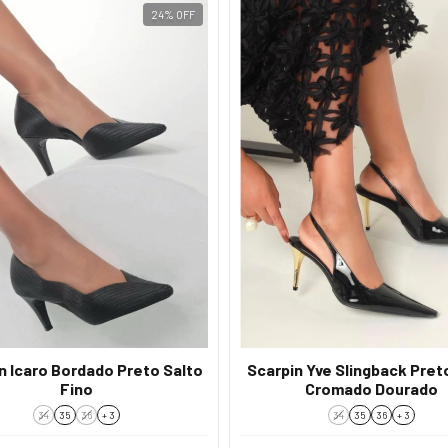
24
%
OFF
n Icaro Bordado Preto Salto
Scarpin Yve Slingback Pret
Fino
Cromado Dourado
34
35
36
+ 3
34
35
36
+ 3