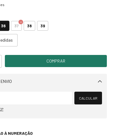
hes
36
37
38
39
medidas
 ENVIO
Alterar CEP
CALCULAR
EP
ÃO À NUMERAÇÃO