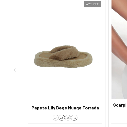
27
%
OFF
42
%
OFF
t Couro
Scarpi
Papete Lily Bege Nuage Forrada
o
34
35
36
+ 3