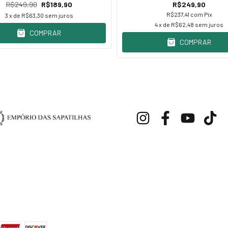
R$249,90
R$189,90
R$249,90
R$237,41
com
Pix
3
x de
R$63,30
sem juros
4
x de
R$62,48
sem juros
COMPRAR
COMPRAR