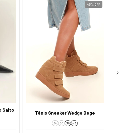
48
%
OFF
o Salto
Tama
Tênis Sneaker Wedge Bege
34
35
36
+ 3