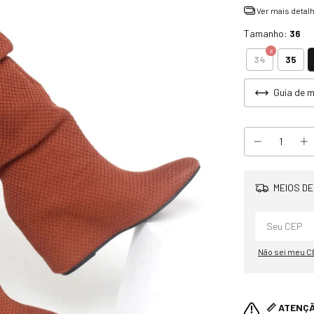
Ver mais detal
Tamanho:
36
34
35
Guia de 
MEIOS DE
Não sei meu C
📏 ATENÇ