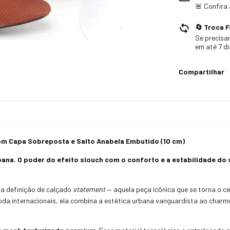
🚨 Confira
🔄 Troca F
Se precisar
em até 7 d
Compartilhar
om Capa Sobreposta e Salto Anabela Embutido (10 cm)
rbana. O poder do efeito slouch com o conforto e a estabilidade d
 a definição de calçado
statement
— aquela peça icônica que se torna o c
da internacionais, ela combina a estética urbana vanguardista ao charme