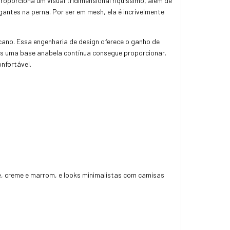
proporciona um visual tridimensional riquíssimo, além de
gantes na perna. Por ser em mesh, ela é incrivelmente
 cano. Essa engenharia de design oferece o ganho de
enas uma base anabela contínua consegue proporcionar.
onfortável.
ege, creme e marrom, e looks minimalistas com camisas