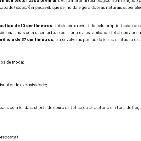
m
mesh texturizado premium
. Esse material tecnológico e entrelaçado 
capado (
slouch
) impecável, que se molda e gera dobras naturais super ele
butido de 10 centímetros
, totalmente revestido pelo próprio tecido do
adicional, mas com o conforto, o equilíbrio e a estabilidade total que ap
erência de 37 centímetros
, ela envolve as pernas de forma suntuosa e c
ntos de moda;
isual pede exclusividade;
s jeans com fendas, shorts de couro sintético ou alfaiataria em tons de b
breposta)