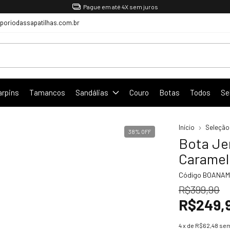
Pague em até 4X sem juros
oriodassapatilhas.com.br
arpins
Tamancos
Sandálias
Couro
Botas
Todos
Se
Início
Seleção
38
%
OFF
Bota Je
Caramel
Código
BOANAME
R$399,90
R$249,
4
x de
R$62,48
sem