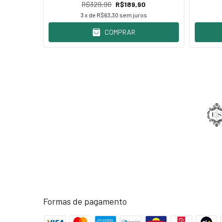
0
R$329,90
R$189,90
s
3
x de
R$63,30
sem juros
COMPRAR
Formas de pagamento