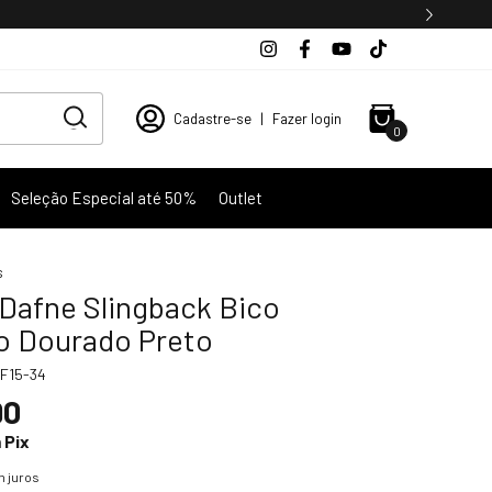
Cadastre-se
|
Fazer login
0
Seleção Especial até 50%
Outlet
s
 Dafne Slingback Bico
 Dourado Preto
F15-34
90
m
Pix
 juros