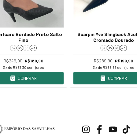
n Icaro Bordado Preto Salto
Scarpin Yve Slingback Azul
Fino
Cromado Dourado
34
35
36
+ 3
34
35
36
+ 3
R$249,90
R$189,90
R$289,90
R$199,90
3
x de
R$63,30
sem juros
3
x de
R$66,63
sem juros
COMPRAR
COMPRAR