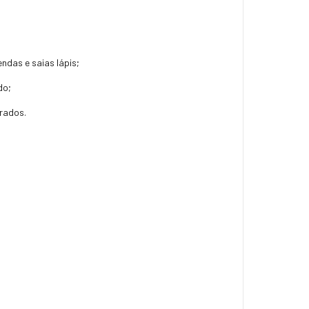
ndas e saias lápis;
do;
urados.