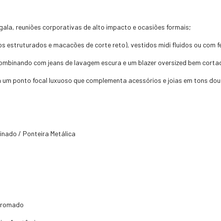
gala, reuniões corporativas de alto impacto e ocasiões formais;
os estruturados e macacões de corte reto), vestidos midi fluidos ou com fe
combinando com jeans de lavagem escura e um blazer oversized bem corta
a um ponto focal luxuoso que complementa acessórios e joias em tons do
nado / Ponteira Metálica
 Cromado