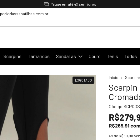
Pague em até 4X sem juros
oriodassapatilhas.com.br
Scarpins
Tamancos
Sandálias
Couro
Tênis
Todos
Início
Scarpin
ESGOTADO
Scarpin
Cromado
Código
SCPDOS
R$279,
R$265,91
co
4
x de
R$69,98
sem