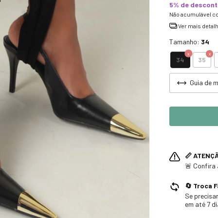
5% de descon
Não acumulável c
Ver mais detal
Tamanho:
34
34
35
Guia de 
📏 ATENÇ
🚨 Confira
🔄 Troca F
Se precisar
em até 7 d