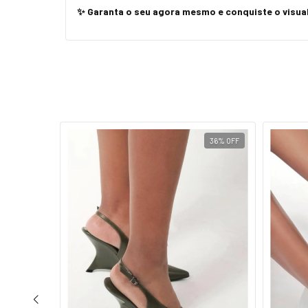
✨ Garanta o seu agora mesmo e conquiste o visu
20
%
OFF
36
%
OFF