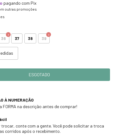
to
pagando com Pix
om outras promoções
hes
36
37
38
39
medidas
ÃO À NUMERAÇÃO
 a FORMA na descrição antes de comprar!
ácil
 trocar, conte com a gente. Você pode solicitar a troca
ias corridos após o recebimento.