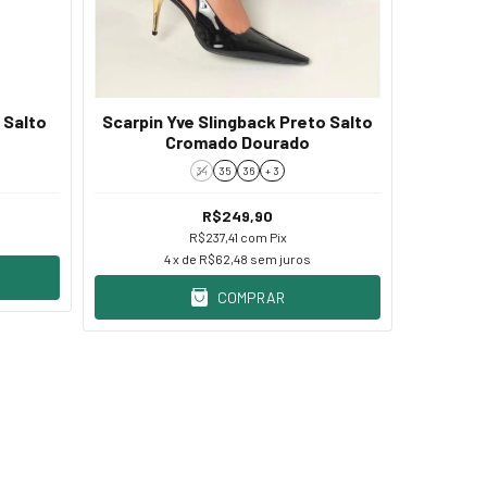
 Salto
Scarpin Yve Slingback Preto Salto
Scarpi
Cromado Dourado
34
35
36
+ 3
R$249,90
R$237,41
com
Pix
4
x de
R$62,48
sem juros
COMPRAR