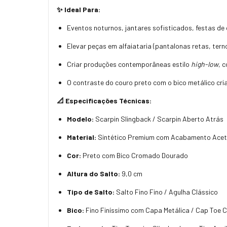
✨ Ideal Para:
Eventos noturnos, jantares sofisticados, festas de 
Elevar peças em alfaiataria (pantalonas retas, tern
Criar produções contemporâneas estilo
high-low
, 
O contraste do couro preto com o bico metálico cri
📐 Especificações Técnicas:
Modelo:
Scarpin Slingback / Scarpin Aberto Atrás
Material:
Sintético Premium com Acabamento Aceti
Cor:
Preto com Bico Cromado Dourado
Altura do Salto:
9,0 cm
Tipo de Salto:
Salto Fino Fino / Agulha Clássico
Bico:
Fino Finíssimo com Capa Metálica / Cap Toe