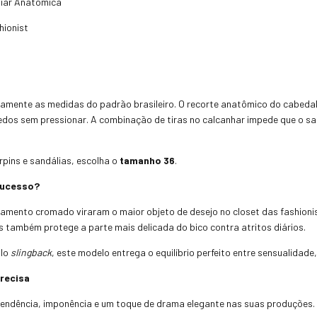
liar Anatômica
hionist
samente as medidas do padrão brasileiro. O recorte anatômico do cabedal
edos sem pressionar. A combinação de tiras no calcanhar impede que o
rpins e sandálias, escolha o
tamanho 36
.
Sucesso?
mento cromado viraram o maior objeto de desejo no closet das fashioni
s também protege a parte mais delicada do bico contra atritos diários.
ilo
slingback
, este modelo entrega o equilíbrio perfeito entre sensualidad
recisa
 tendência, imponência e um toque de drama elegante nas suas produções.