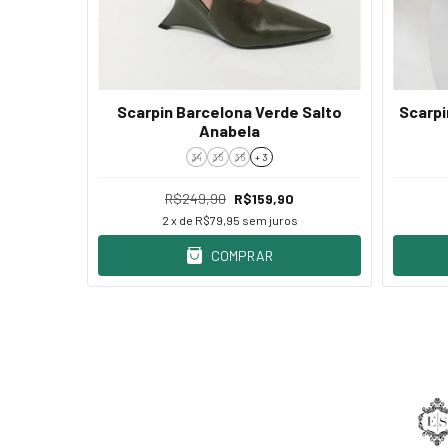
ck Vinho
Scarpin Barcelona Verde Salto
Scarpi
Anabela
34
35
36
+ 3
R$249,90
R$159,90
s
2
x de
R$79,95
sem juros
COMPRAR