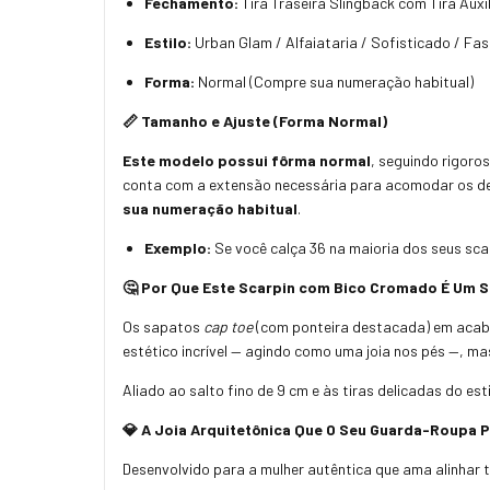
Fechamento:
Tira Traseira Slingback com Tira Auxi
Estilo:
Urban Glam / Alfaiataria / Sofisticado / Fas
Forma:
Normal (Compre sua numeração habitual)
📏 Tamanho e Ajuste (Forma Normal)
Este modelo possui fôrma normal
, seguindo rigoro
conta com a extensão necessária para acomodar os d
sua numeração habitual
.
Exemplo:
Se você calça 36 na maioria dos seus sca
🤔 Por Que Este Scarpin com Bico Cromado É Um 
Os sapatos
cap toe
(com ponteira destacada) em acaba
estético incrível — agindo como uma joia nos pés —, ma
Aliado ao salto fino de 9 cm e às tiras delicadas do est
💎 A Joia Arquitetônica Que O Seu Guarda-Roupa P
Desenvolvido para a mulher autêntica que ama alinhar