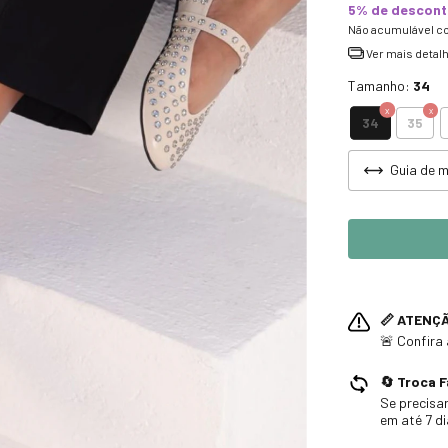
5% de descon
Não acumulável c
Ver mais detal
Tamanho:
34
34
35
Guia de 
📏 ATENÇ
🚨 Confira
🔄 Troca F
Se precisar
em até 7 d