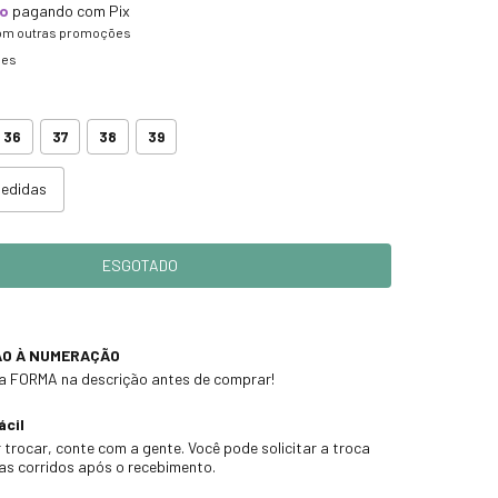
to
pagando com Pix
om outras promoções
hes
36
37
38
39
medidas
ÃO À NUMERAÇÃO
 a FORMA na descrição antes de comprar!
ácil
 trocar, conte com a gente. Você pode solicitar a troca
ias corridos após o recebimento.