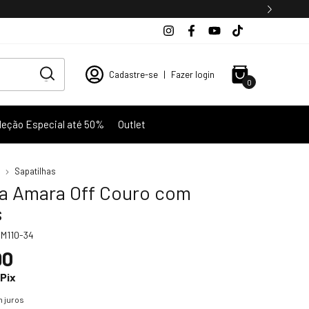
Cadastre-se
|
Fazer login
0
leção Especial até 50%
Outlet
Sapatilhas
ha Amara Off Couro com
s
M110-34
90
Pix
 juros