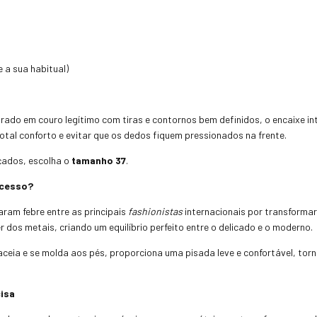
a sua habitual)
rado em couro legítimo com tiras e contornos bem definidos, o encaixe in
otal conforto e evitar que os dedos fiquem pressionados na frente.
çados, escolha o
tamanho 37
.
ucesso?
aram febre entre as principais
fashionistas
internacionais por transforma
 dos metais, criando um equilíbrio perfeito entre o delicado e o moderno.
 laceia e se molda aos pés, proporciona uma pisada leve e confortável, 
isa