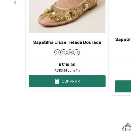
a Bolas
Sapatil
Sapatilha Lisse Telada Dourada
s
34
35
36
+ 3
R$119,90
R$113,91
com
Pix
COMPRAR