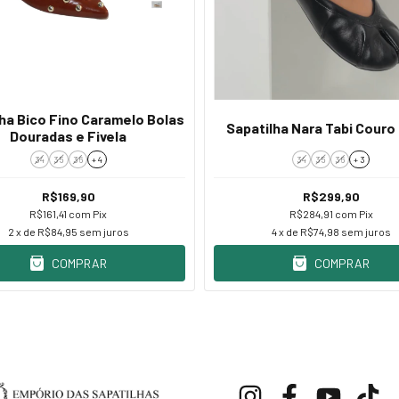
ha Bico Fino Caramelo Bolas
Sapatilha Nara Tabi Couro
Douradas e Fivela
34
35
36
+ 4
34
35
36
+ 3
R$169,90
R$299,90
R$161,41
com
Pix
R$284,91
com
Pix
2
x de
R$84,95
sem juros
4
x de
R$74,98
sem juros
COMPRAR
COMPRAR