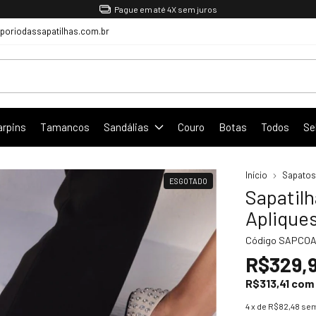
Pague em até 4X sem juros
oriodassapatilhas.com.br
arpins
Tamancos
Sandálias
Couro
Botas
Todos
Se
Início
Sapatos
ESGOTADO
Sapatil
Aplique
Código
SAPCOA
R$329,
R$313,41
com
4
x de
R$82,48
sem