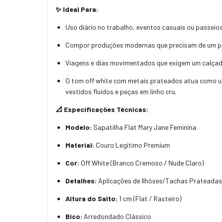
✨ Ideal Para:
Uso diário no trabalho, eventos casuais ou passeio
Compor produções modernas que precisam de um pon
Viagens e dias movimentados que exigem um calçado
O tom off white com metais prateados atua como um 
vestidos fluidos e peças em linho cru.
📐 Especificações Técnicas:
Modelo:
Sapatilha Flat Mary Jane Feminina
Material:
Couro Legítimo Premium
Cor:
Off White (Branco Cremoso / Nude Claro)
Detalhes:
Aplicações de Ilhóses/Tachas Prateadas 
Altura do Salto:
1 cm (Flat / Rasteiro)
Bico:
Arredondado Clássico