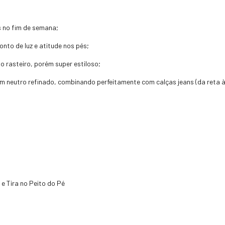
s no fim de semana;
to de luz e atitude nos pés;
 rasteiro, porém super estiloso;
neutro refinado, combinando perfeitamente com calças jeans (da reta à wid
e Tira no Peito do Pé