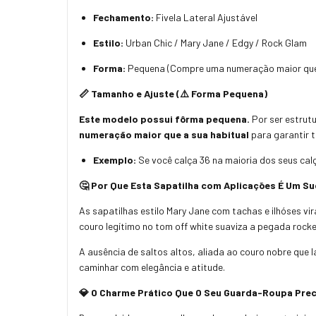
Fechamento:
Fivela Lateral Ajustável
Estilo:
Urban Chic / Mary Jane / Edgy / Rock Glam
Forma:
Pequena (Compre uma numeração maior que 
📏 Tamanho e Ajuste (⚠️ Forma Pequena)
Este modelo possui fôrma pequena.
Por ser estrutu
numeração maior que a sua habitual
para garantir t
Exemplo:
Se você calça 36 na maioria dos seus cal
🤔 Por Que Esta Sapatilha com Aplicações É Um S
As sapatilhas estilo Mary Jane com tachas e ilhóses vir
couro legítimo no tom off white suaviza a pegada rocker
A ausência de saltos altos, aliada ao couro nobre que
caminhar com elegância e atitude.
💎 O Charme Prático Que O Seu Guarda-Roupa Prec