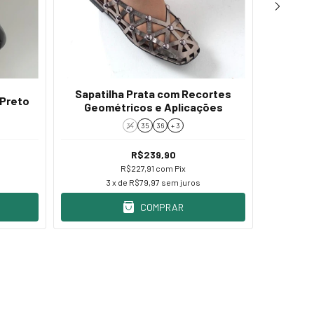
Sapatilha Prata com Recortes
 Preto
Sapatil
Geométricos e Aplicações
34
35
36
+ 3
R$239,90
R$227,91
com
Pix
3
x de
R$79,97
sem juros
COMPRAR