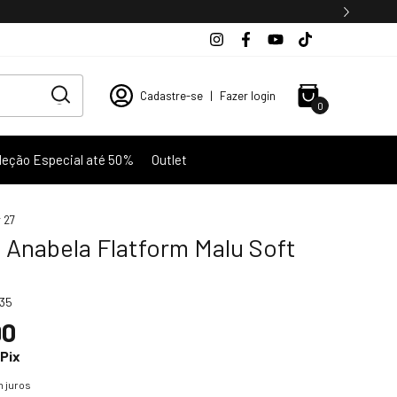
Cadastre-se
|
Fazer login
0
leção Especial até 50%
Outlet
 27
 Anabela Flatform Malu Soft
35
90
Pix
 juros