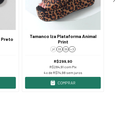
Tamanco Iza Plataforma Animal
a Preto
Pap
Print
34
35
36
+ 3
R$299,90
R$284,91
com
Pix
4
x de
R$74,98
sem juros
COMPRAR