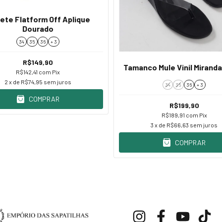
ete Flatform Off Aplique
Dourado
34
35
36
+ 3
R$149,90
Tamanco Mule Vinil Mirand
R$142,41
com
Pix
2
x de
R$74,95
sem juros
34
35
36
+ 3
COMPRAR
R$199,90
R$189,91
com
Pix
3
x de
R$66,63
sem juros
COMPRAR