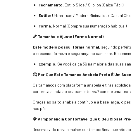
Fechamento:
Estilo Slide / Slip-on (Calce Fácil)
Estilo:
Urban Luxe / Modern Minimalist / Casual Chic
Forma:
Normal (Compre sua numeração habitual)
📏 Tamanho e Ajuste (Forma Normal)
Este modelo possui fôrma normal
,
seguindo perfeit
oferecendo firmeza e segurança ao caminhar.
Recomend
Exemplo:
Se você calça 36 na maioria das suas sa
🤔 Por Que Este Tamanco Anabela Preto É Um Suc
Os tamancos com plataforma anabela e tiras acolchoada
cor preta aliada ao acabamento
soft
confere uma textu
Graças ao salto anabela contínuo e à base larga,
o pes
nos pés.
💎 A Imponência Confortável Que O Seu Closet Pre
Desenvolvido para a mulher contemporânea que não abr