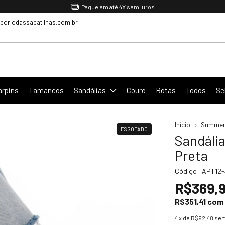
Pague em até 4X sem juros
oriodassapatilhas.com.br
arpins
Tamancos
Sandálias
Couro
Botas
Todos
Se
Início
Summer
ESGOTADO
Sandália
Preta
Código
TAPT12-
R$369,
R$351,41
com
4
x de
R$92,48
sem