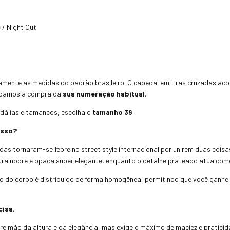
 / Night Out
amente as medidas do padrão brasileiro.
O cabedal em tiras cruzadas aco
amos a compra da
sua numeração habitual
.
ndálias e tamancos,
escolha o
tamanho 36
.
esso?
s tornaram-se febre no street style internacional por unirem duas coisa
ra nobre e opaca super elegante,
enquanto o detalhe prateado atua como
o do corpo é distribuído de forma homogênea,
permitindo que você ganhe 
cisa.
e mão da altura e da elegância,
mas exige o máximo de maciez e pratici