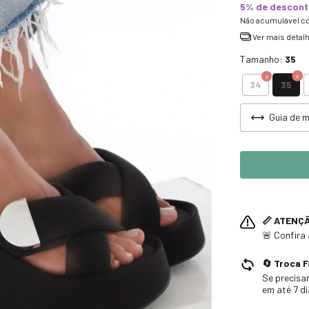
5% de descon
Não acumulável c
Ver mais detal
Tamanho:
35
35
34
Guia de 
📏 ATENÇ
🚨 Confira
🔄 Troca F
Se precisar
em até 7 d