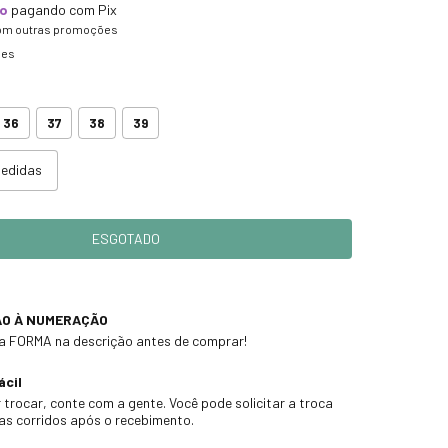
to
pagando com Pix
om outras promoções
hes
36
37
38
39
medidas
ÃO À NUMERAÇÃO
 a FORMA na descrição antes de comprar!
ácil
 trocar, conte com a gente. Você pode solicitar a troca
ias corridos após o recebimento.