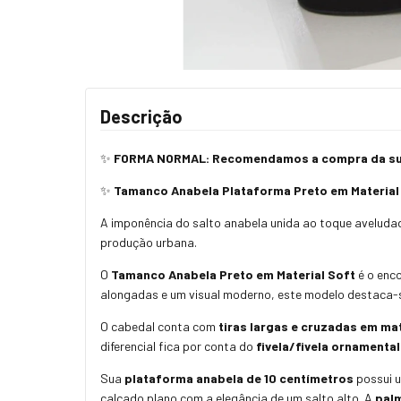
Descrição
✨
FORMA NORMAL: Recomendamos a compra da sua
✨
Tamanco Anabela Plataforma Preto em Material S
A imponência do salto anabela unida ao toque avelu
produção urbana.
O
Tamanco Anabela Preto em Material Soft
é o enco
alongadas e um visual moderno,
este modelo destaca-se
O cabedal conta com
tiras largas e cruzadas em mat
diferencial fica por conta do
fivela/fivela ornamenta
Sua
plataforma anabela de 10 centímetros
possui u
calçado plano com a elegância de um salto alto.
A
palm