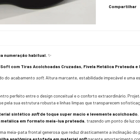
Compartilhar
 numeração habitual.
✨
oft com Tiras Acolchoadas Cruzadas, Fivela Metálica Prateada e S
dado do acabamento
soft
.
Altura marcante,
estabilidade impecável e uma e
ntro perfeito entre o design conceitual e o conforto extraordinário.
Projet
 pela sua estrutura robusta e linhas limpas que transparecem sofistica
erial sintético
soft
de toque super macio e levemente acolchoado
,
l metálica em formato meia-lua prateada
,
trazendo um ponto de luz c
ma meia-pata frontal generosa que reduz drasticamente a inclinação do 
ilha anatômica estofada em material
soft
garante amortecimento cont