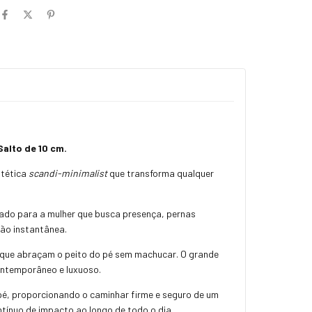
alto de 10 cm.
stética
scandi-minimalist
que transforma qualquer
ado para a mulher que busca presença,
pernas
ção instantânea.
que abraçam o peito do pé sem machucar.
O grande
ontemporâneo e luxuoso.
pé,
proporcionando o caminhar firme e seguro de um
ínuo de impacto ao longo de todo o dia.