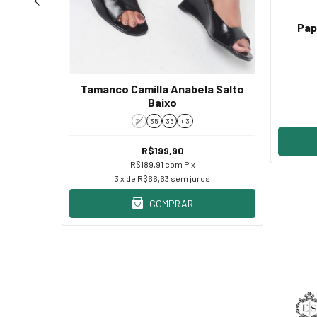
Pap
a Lila
Tamanco Camilla Anabela Salto
Baixo
34
35
36
+ 3
R$199,90
R$189,91
com
Pix
s
3
x de
R$66,63
sem juros
COMPRAR