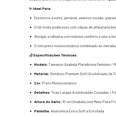
✨ Ideal Para:
Encontros à noite,
jantares,
eventos sociais,
passeio
Criar looks poderosos com calças de alfaiataria b
Alongar a silhueta com máximo conforto e sem a inst
O tom preto monocromático combinado ao metaliza
📐 Especificações Técnicas:
Modelo:
Tamanco Anabela Plataforma Feminino / M
Material:
Sintético Premium Soft (Acolchoado de T
Cor:
Preto Monocromático
Detalhes:
Tiras Largas Acolchoadas Cruzadas + Fi
Altura do Salto:
10 cm (Anabela com Meia-Pata Fro
Palmilha:
Anatomica Extra Soft e Estofada