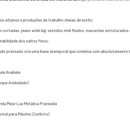
s urbanos e produções de trabalho cheias de estilo;
em cortadas,
jeans
wide leg
,
vestidos midi fluidos,
macacões estruturados e
abilidade dos saltos finos;
do prateado cria uma base atemporal que combina com absolutamente t
ule Anabela
oque Aveludado)
vela Meia-Lua Metálica Prateada
ntal para Máximo Conforto)