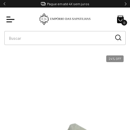
Pague em até 4X sem juros
0
24
%
OFF