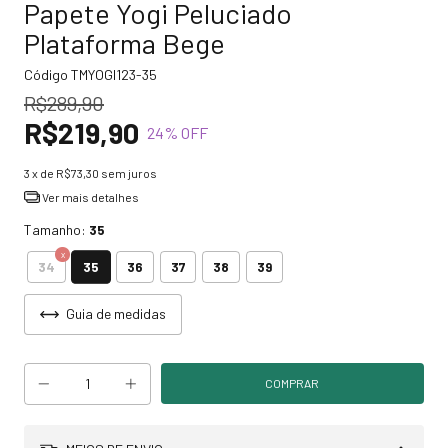
Papete Yogi Peluciado
Plataforma Bege
Código
TMYOGI123-35
R$289,90
R$219,90
24
% OFF
3
x de
R$73,30
sem juros
Ver mais detalhes
Tamanho:
35
35
34
36
37
38
39
Guia de medidas