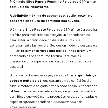
✨ Chinelo Slide Papete Feminino Peluciado Off-White
com Solado Plataforma.
A definição máxima de aconchego, estilo "cozy" e o
conforto absoluto de caminhar nas nuvens.
O
Chinelo Slide Papete Peluciado Off-White
é a escolha
perfeita para mulheres que desejam unir a tendência do
bem-estar, a praticidade do dia a dia e um visual
extremamente fashionista. Seu design moderno destaca-se
por ser
totalmente revestido por pelinhos premium
,
abraçando os pés com uma textura ultra macia e
oferecendo uma experiência única de conforto térmico e
sensorial.
O grande destaque dessa peça é a sua
tira larga inteiriça
sobre o peito do pé
, que garante um calce fácil (estilo
slide) e mantém o calçado firme a cada passo. A tonalidade
off-white
traz uma estética clean, elegante e minimalista,
permitindo que você monte produções leves, sofisticadas e
super integradas à tendência
homewear chic
e de
streetwear
casual.