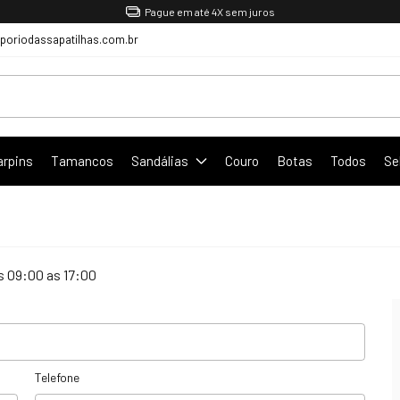
Pague em até 4X sem juros
oriodassapatilhas.com.br
arpins
Tamancos
Sandálias
Couro
Botas
Todos
Se
s 09:00 as 17:00
Telefone