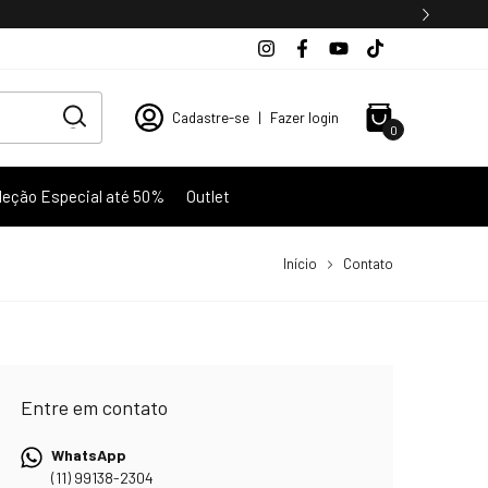
Cadastre-se
|
Fazer login
0
leção Especial até 50%
Outlet
Início
Contato
Entre em contato
WhatsApp
(11) 99138-2304